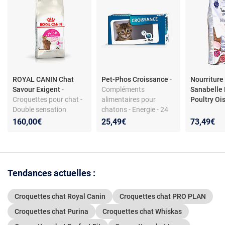
ROYAL CANIN Chat
Pet-Phos Croissance
-
Nourritur
Savour Exigent
-
Compléments
Sanabelle 
Croquettes pour chat -
alimentaires pour
Poultry Oi
Double sensation
chatons - Energie - 24
gustative - Apport
comprimés
160,00€
25,49€
73,49€
modéré en matières
grasses - Santé du
pelage et du système
urinaire
Tendances actuelles :
Croquettes chat Royal Canin
Croquettes chat PRO PLAN
Croquettes chat Purina
Croquettes chat Whiskas