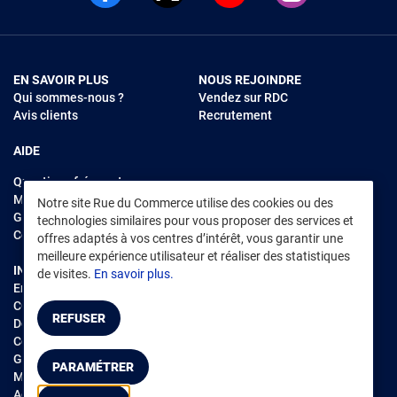
EN SAVOIR PLUS
NOUS REJOINDRE
Qui sommes-nous ?
Vendez sur RDC
Avis clients
Recrutement
AIDE
Questions fréquentes
Modes de règlements
Notre site Rue du Commerce utilise des cookies ou des
Garantie et retours
technologies similaires pour vous proposer des services et
Contacter Rue du Commerce
offres adaptés à vos centres d’intérêt, vous garantir une
meilleure expérience utilisateur et réaliser des statistiques
INFORMATIONS LÉGALES
RENDEZ-VOUS SUR L'APP
de visites.
En savoir plus.
Environnement
CGV
/
CGU Marketplace
REFUSER
Données personnelles
/
Cookies
Gérer mes cookies
PARAMÉTRER
Mentions légales
Accessibilité : non conforme