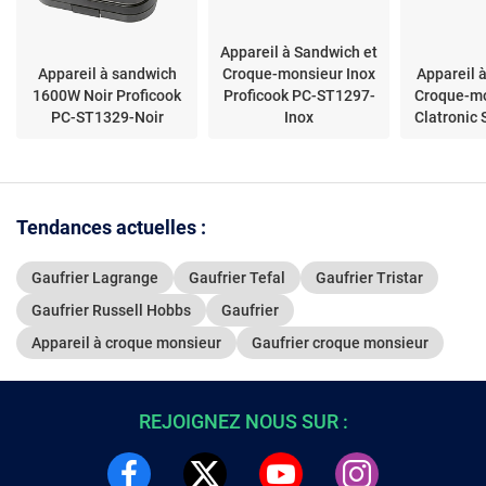
Appareil à Sandwich et
Appareil à sandwich
Croque-monsieur Inox
Appareil 
1600W Noir Proficook
Proficook PC-ST1297-
Croque-mo
PC-ST1329-Noir
Inox
Clatronic
Tendances actuelles :
Gaufrier Lagrange
Gaufrier Tefal
Gaufrier Tristar
Gaufrier Russell Hobbs
Gaufrier
Appareil à croque monsieur
Gaufrier croque monsieur
REJOIGNEZ NOUS SUR :