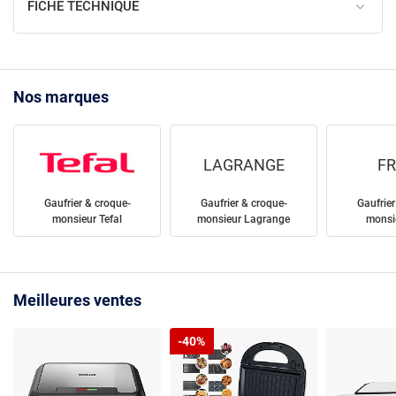
FICHE TECHNIQUE
Nos marques
LAGRANGE
FR
Gaufrier & croque-
Gaufrier & croque-
Gaufrier
monsieur Tefal
monsieur Lagrange
monsie
Meilleures ventes
-40%