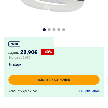
Neuf
Nouveau prix :
20,90€
-40%
Ancien prix :
34,90€
Réduction de :
Éco-part. :
0,65€
En stock
AJOUTER AU PANIER
Vendu et expédié par :
Le Petit Patron