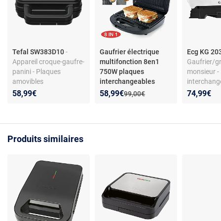
Tefal SW383D10
-
Gaufrier électrique
Ecg KG 20
Appareil croque-gaufre-
multifonction 8en1
Gaufrier/gr
panini - Plaques
750W plaques
monsieur -
amovibles
interchangeables
interchang
antiadhésives - 700 W -
croque monsieur grill
Double the
Nouveau prix :
Réduction de :
58,99€
58,99€
74,99€
Ancien prix :
99,00€
Design compact -
Ouverture 
Compatible lave-
Revêtement
vaisselle
W
Produits similaires