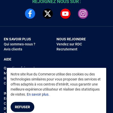
REJOIGNEZ NOUS SUR :
EN SAVOIR PLUS
NOUS REJOINDRE
Qui sommes-nous ?
Vendez sur RDC
Avis clients
Recrutement
AIDE
Questions fréquentes
Modes de règlements
Notre site Rue du Commerce utilise des cookies ou des
Garantie et retours
technologies similaires pour vous proposer des services et
Contacter Rue du Commerce
offres adaptés à vos centres d’intérêt, vous garantir une
meilleure expérience utilisateur et réaliser des statistiques
INFORMATIONS LÉGALES
RENDEZ-VOUS SUR L'APP
de visites.
En savoir plus.
Environnement
CGV
/
CGU Marketplace
REFUSER
Données personnelles
/