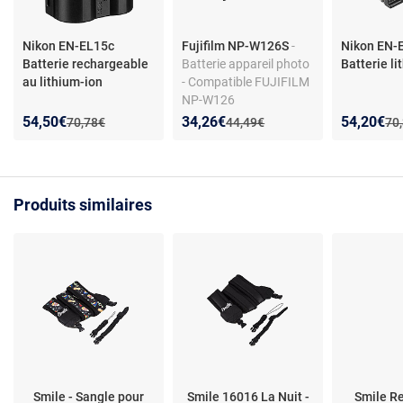
Nikon EN-EL15c
Fujifilm NP-W126S
-
Nikon EN-
Batterie rechargeable
Batterie appareil photo
Batterie l
au lithium-ion
- Compatible FUJIFILM
NP-W126
Nouveau prix :
Réduction de :
Nouveau prix :
Réduction de :
Nouveau p
Réduction
54,50€
34,26€
54,20€
Ancien prix :
Ancien prix :
Anc
70,78€
44,49€
70
Produits similaires
Smile - Sangle pour
Smile 16016 La Nuit -
Smile Re