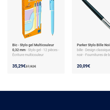
Bic - Stylo gel Multicouleur
Parker Stylo Bille No
0,32 mm
- Stylo gel - 12 pièces -
bille - Design classique
Écriture multicouleur
noir - Fournitures de 
Nouveau prix :
Réduction de :
35,29€
20,09€
Ancien prix :
37,92€