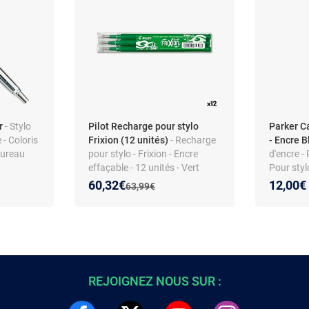
ir
- Stylo
Pilot Recharge pour stylo
Parker C
 - Coloris
Frixion (12 unités)
- Recharge
- Encre 
bureau
pour stylo - Frixion - Encre
d'encre -
effaçable - 12 unités - Vert
Pour sty
Nouveau prix :
Réduction de :
60,32€
12,00€
Ancien prix :
63,99€
REJOIGNEZ NOUS SUR :