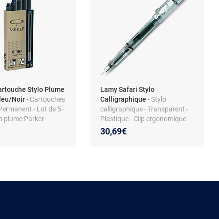
artouche Stylo Plume
Lamy Safari Stylo
Bleu/Noir
- Cartouches
Calligraphique
- Stylo
 Permanent - Lot de 5 -
calligraphique - Transparent -
lo plume Parker
Plastique - Clip ergonomique -
Encre bleue
30,69€