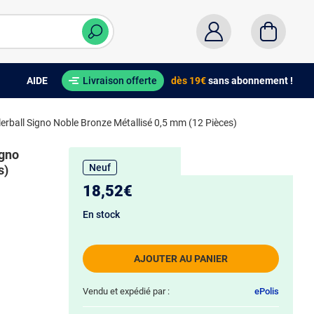
AIDE
Livraison offerte
dès 19€
sans abonnement !
ollerball Signo Noble Bronze Métallisé 0,5 mm (12 Pièces)
igno
Neuf
s)
18,52€
En stock
AJOUTER AU PANIER
Vendu et expédié par :
ePolis