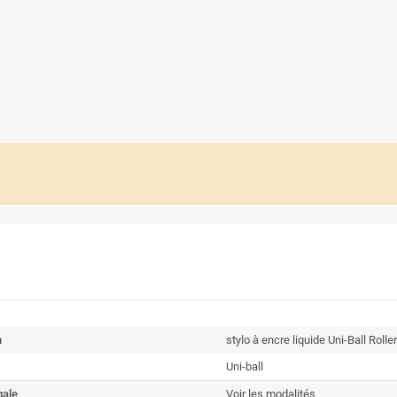
n
stylo à encre liquide Uni-Ball Rol
Uni-ball
gale
Voir les modalités