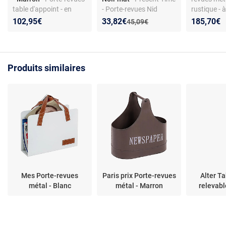
table d'appoint - en
- Porte-revues Nid
rustique - à
chêne - 1 compartiment
d'Abeille - Noir mat -
compartimen
Nouveau prix :
Réduction de :
102,95€
33,82€
185,70€
Ancien prix :
45,09€
- style rustique
Moderne
Produits similaires
Mes Porte-revues
Paris prix Porte-revues
Alter T
métal - Blanc
métal - Marron
relevabl