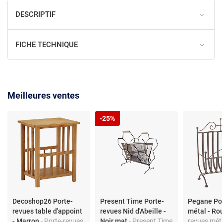
DESCRIPTIF
FICHE TECHNIQUE
Meilleures ventes
-25%
Decoshop26 Porte-
Present Time Porte-
Pegane Po
revues table d'appoint
revues Nid d'Abeille -
métal - Ro
- Marron
- Porte-revues
Noir mat
- Present Time
revues méta