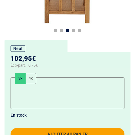
Neuf
102,95€
Éco-part. :
0,75€
3x
4x
En stock
AJOUTER AU PANIER