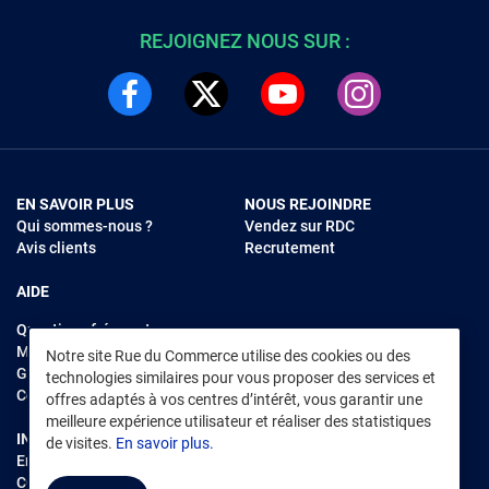
REJOIGNEZ NOUS SUR :
EN SAVOIR PLUS
NOUS REJOINDRE
Qui sommes-nous ?
Vendez sur RDC
Avis clients
Recrutement
AIDE
Questions fréquentes
Modes de règlements
Notre site Rue du Commerce utilise des cookies ou des
Garantie et retours
technologies similaires pour vous proposer des services et
Contacter Rue du Commerce
offres adaptés à vos centres d’intérêt, vous garantir une
meilleure expérience utilisateur et réaliser des statistiques
INFORMATIONS LÉGALES
RENDEZ-VOUS SUR L'APP
de visites.
En savoir plus.
Environnement
CGV
/
CGU Marketplace