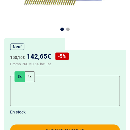
Neuf
Nouveau prix :
142,65€
-5%
Ancien prix :
150,16€
Réduction de :
Promo PROMO 5% incluse
3x
4x
En stock