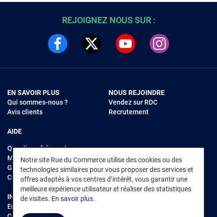
REJOIGNEZ NOUS SUR :
EN SAVOIR PLUS
NOUS REJOINDRE
Qui sommes-nous ?
Vendez sur RDC
Avis clients
Recrutement
AIDE
Questions fréquentes
Modes de règlements
Notre site Rue du Commerce utilise des cookies ou des
Garantie et retours
technologies similaires pour vous proposer des services et
Contacter Rue du Commerce
offres adaptés à vos centres d’intérêt, vous garantir une
meilleure expérience utilisateur et réaliser des statistiques
INFORMATIONS LÉGALES
RENDEZ-VOUS SUR L'APP
de visites.
En savoir plus.
Environnement
CGV
/
CGU Marketplace