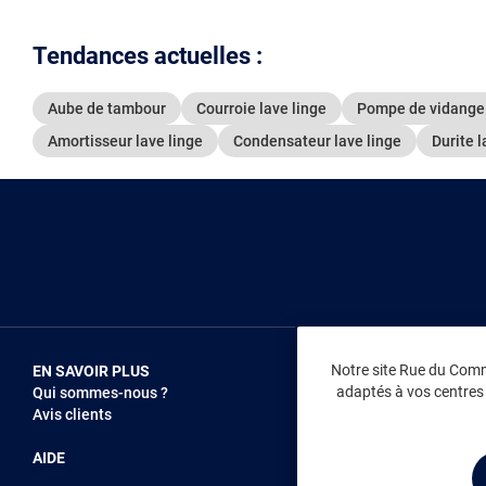
Tendances actuelles :
Aube de tambour
Courroie lave linge
Pompe de vidange 
Amortisseur lave linge
Condensateur lave linge
Durite l
Notre site Rue du Comme
EN SAVOIR PLUS
NOUS REJOIN
adaptés à vos centres d
Qui sommes-nous ?
Vendez sur RD
Avis clients
Recrutement
AIDE