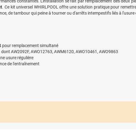
rmances constantes. L'installation se fait par remplacement des deux pi
ct
. Ce kit universel WHIRLPOOL offre une solution pratique pour remettr
ce, de tambour qui peine à tourner ou d'arrêts intempestifs liés à l'usure 
 pour remplacement simultané
OL, dont AW2092F, AWO12763, AWM6120, AWO10461, AWO9863
ne usure régulière
ance de l'entraînement