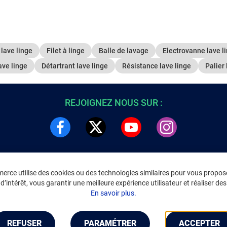
lave linge
Filet à linge
Balle de lavage
Electrovanne lave l
ave linge
Détartrant lave linge
Résistance lave linge
Palier 
REJOIGNEZ NOUS SUR :
rce utilise des cookies ou des technologies similaires pour vous propose
DRE
INFORMATIONS LÉGALES
’intérêt, vous garantir une meilleure expérience utilisateur et réaliser des 
C
Environnement
En savoir plus.
CGV
/
CGU Marketplace
Données personnelles
/
Cookies
Gérer mes cookies
REFUSER
PARAMÉTRER
ACCEPTER
Mentions légales