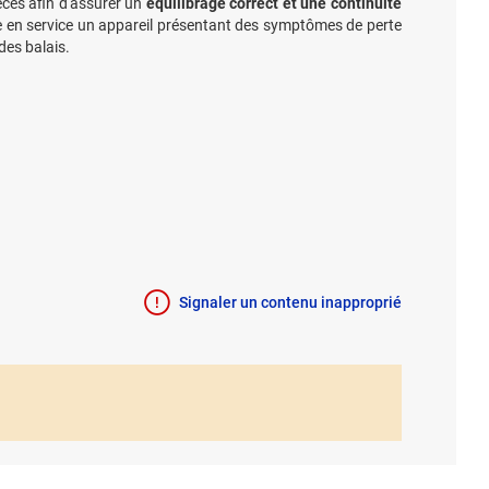
èces afin d'assurer un
équilibrage correct et une continuité
e en service un appareil présentant des symptômes de perte
des balais.
Signaler un contenu inapproprié