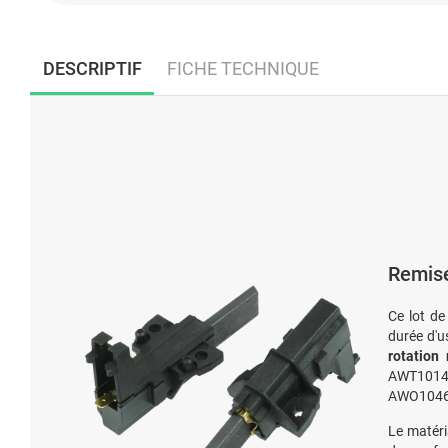
DESCRIPTIF
FICHE TECHNIQUE
Remise
Ce lot d
durée d'u
rotation 
AWT1014
AWO1046
Le matér