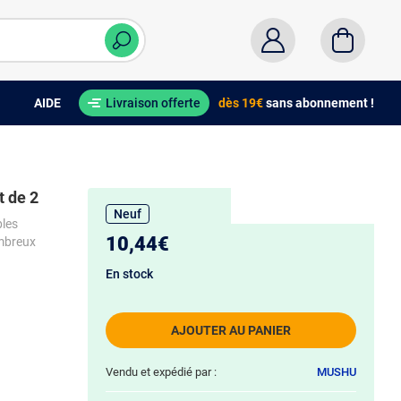
AIDE
Livraison offerte
dès 19€
sans abonnement !
t de 2
Neuf
bles
10,44€
mbreux
En stock
AJOUTER AU PANIER
Vendu et expédié par :
MUSHU