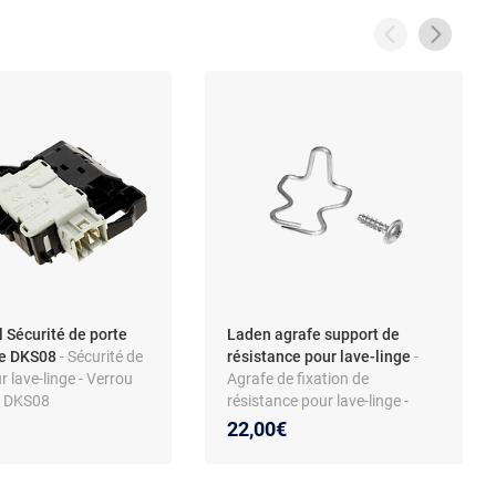
l Sécurité de porte
Laden agrafe support de
ge DKS08
- Sécurité de
résistance pour lave-linge
-
r lave-linge - Verrou
Agrafe de fixation de
t DKS08
résistance pour lave-linge -
5440 - Compatible
pièce métallique - compatible
22,00€
, Indesit, Hotpoint,
Whirlpool et autres marques
 Pièce de rechange