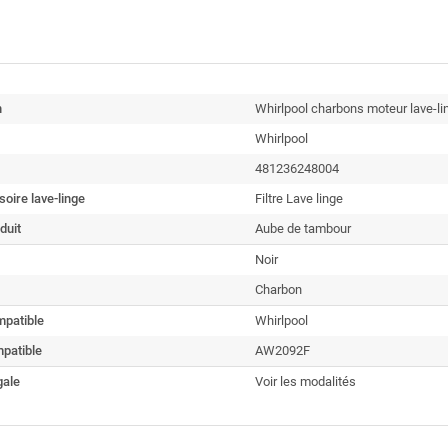
n
Whirlpool charbons moteur lave-lin
Whirlpool
481236248004
oire lave-linge
Filtre Lave linge
duit
Aube de tambour
Noir
Charbon
patible
Whirlpool
patible
AW2092F
gale
Voir les modalités