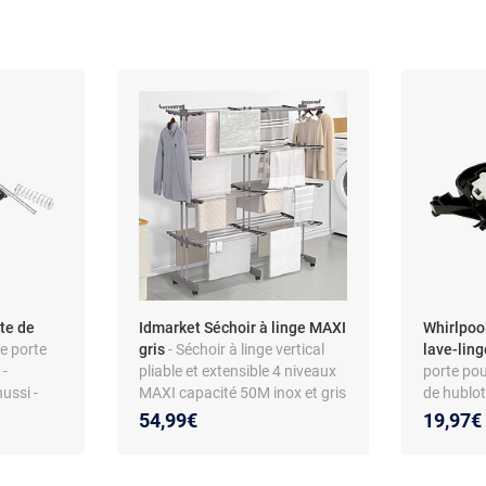
te de
Idmarket Séchoir à linge MAXI
Whirlpoo
e porte
gris
- Séchoir à linge vertical
lave-lin
 -
pliable et extensible 4 niveaux
porte pou
ussi -
MAXI capacité 50M inox et gris
de hublo
iau ABS
48101088
54,99€
19,97€
Whirlpool
Ariston -
d’origine