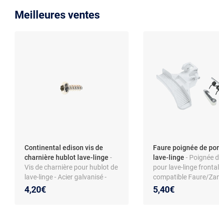
Meilleures ventes
Continental edison vis de
Faure poignée de por
charnière hublot lave-linge
-
lave-linge
- Poignée d
Vis de charnière pour hublot de
pour lave-linge frontal
lave-linge - Acier galvanisé -
compatible Faure/Zan
Torx 4x12 - Compatible
coloris blanc - matér
4,20€
5,40€
modèles Continental Edison
CELL712W et autres