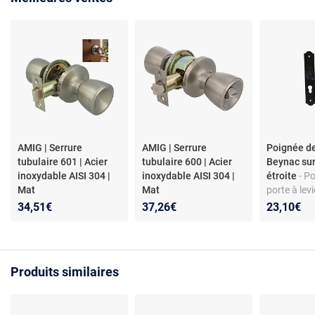
AMIG | Serrure
AMIG | Serrure
Poignée de
tubulaire 601 | Acier
tubulaire 600 | Acier
Beynac su
inoxydable AISI 304 |
inoxydable AISI 304 |
étroite
- P
Mat
Mat
porte à lev
étroite - Cl
34,51€
37,26€
23,10€
Fer noir pe
7 - Visserie
Plaque 2 m
baroque
Produits similaires