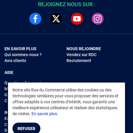
REJOIGNEZ NOUS SUR :
EN SAVOIR PLUS
NOUS REJOINDRE
Qui sommes-nous ?
Vendez sur RDC
Avis clients
Recrutement
AIDE
Questions fréquentes
Modes de règlements
Notre site Rue du Commerce utilise des cookies ou des
Garantie et retours
technologies similaires pour vous proposer des services et
Contacter Rue du Commerce
offres adaptés à vos centres d’intérêt, vous garantir une
meilleure expérience utilisateur et réaliser des statistiques
INFORMATIONS LÉGALES
RENDEZ-VOUS SUR L'APP
de visites.
En savoir plus.
Environnement
CGV
/
CGU Marketplace
REFUSER
Données personnelles
/