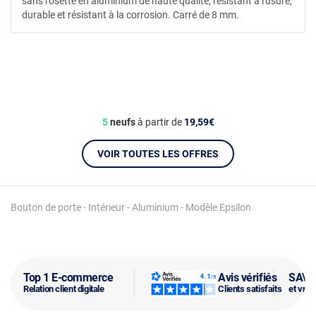
sans rosette en aluminium de haute qualité, résistant à l'usure,
durable et résistant à la corrosion. Carré de 8 mm.
5
neufs
à partir de
19,59€
VOIR TOUTES LES OFFRES
Bouton de porte - Intérieur - Aluminium - Modèle Epsilon
Top 1 E-commerce
Avis vérifiés
SAV f
Relation client digitale
Clients satisfaits
et vra