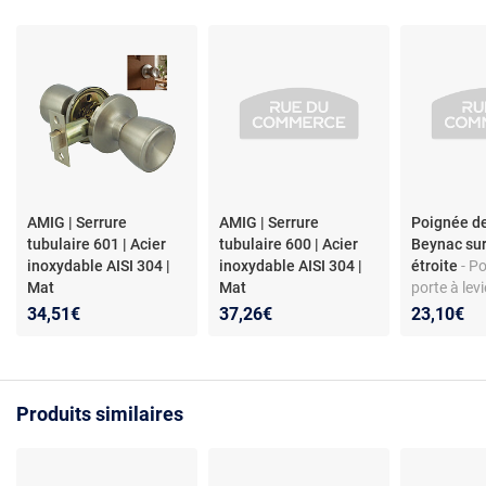
AMIG | Serrure
AMIG | Serrure
Poignée de
tubulaire 601 | Acier
tubulaire 600 | Acier
Beynac su
inoxydable AISI 304 |
inoxydable AISI 304 |
étroite
- P
Mat
Mat
porte à lev
étroite - Cl
34,51€
37,26€
23,10€
Fer noir pe
7 - Visserie
Plaque 2 m
baroque
Produits similaires