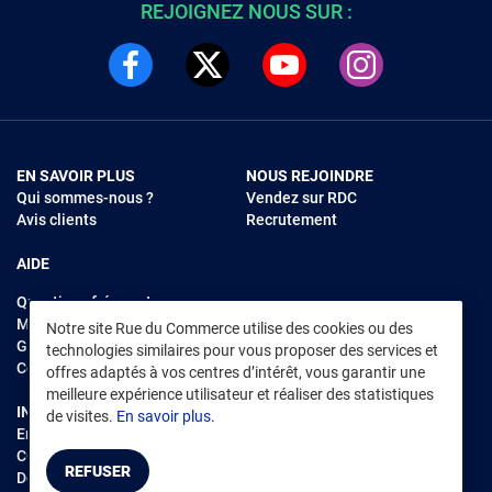
REJOIGNEZ NOUS SUR :
EN SAVOIR PLUS
NOUS REJOINDRE
Qui sommes-nous ?
Vendez sur RDC
Avis clients
Recrutement
AIDE
Questions fréquentes
Modes de règlements
Notre site Rue du Commerce utilise des cookies ou des
Garantie et retours
technologies similaires pour vous proposer des services et
Contacter Rue du Commerce
offres adaptés à vos centres d’intérêt, vous garantir une
meilleure expérience utilisateur et réaliser des statistiques
INFORMATIONS LÉGALES
RENDEZ-VOUS SUR L'APP
de visites.
En savoir plus.
Environnement
CGV
/
CGU Marketplace
REFUSER
Données personnelles
/