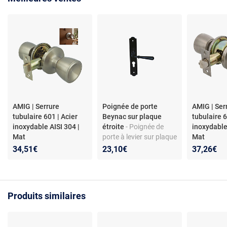
AMIG | Serrure
Poignée de porte
AMIG | Ser
tubulaire 601 | Acier
Beynac sur plaque
tubulaire 6
inoxydable AISI 304 |
étroite
- Poignée de
inoxydable
Mat
porte à levier sur plaque
Mat
étroite - Clé classique -
34,51€
23,10€
37,26€
Fer noir peint - Carré de
7 - Visserie fournie -
Plaque 2 mm - Style
baroque
Produits similaires