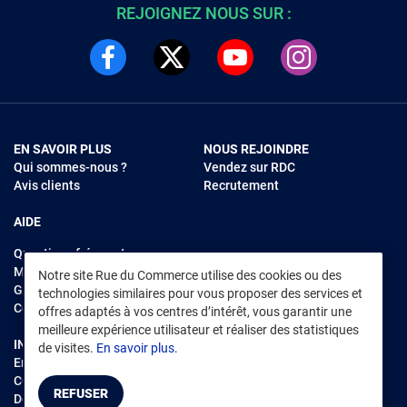
REJOIGNEZ NOUS SUR :
EN SAVOIR PLUS
NOUS REJOINDRE
Qui sommes-nous ?
Vendez sur RDC
Avis clients
Recrutement
AIDE
Questions fréquentes
Modes de règlements
Notre site Rue du Commerce utilise des cookies ou des
Garantie et retours
technologies similaires pour vous proposer des services et
Contacter Rue du Commerce
offres adaptés à vos centres d’intérêt, vous garantir une
meilleure expérience utilisateur et réaliser des statistiques
INFORMATIONS LÉGALES
RENDEZ-VOUS SUR L'APP
de visites.
En savoir plus.
Environnement
CGV
/
CGU Marketplace
REFUSER
Données personnelles
/