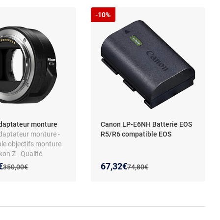
-10%
daptateur monture
Canon LP-E6NH Batterie EOS
Adaptateur monture -
R5/R6 compatible EOS
le objectifs monture
kon Z - Qualité
optimale, ergonomie
 prix :
on de :
Nouveau prix :
Réduction de :
€
67,32€
Ancien prix :
Ancien prix :
350,00€
74,80€
e