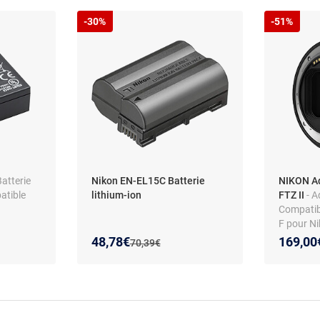
-30%
-51%
Batterie
Nikon EN-EL15C Batterie
NIKON A
atible
lithium-ion
FTZ II
- 
Compatib
F pour Ni
d'image 
Nouveau prix :
Réduction de :
Nouveau
Réducti
48,78€
169,00
Ancien prix :
70,39€
amélioré