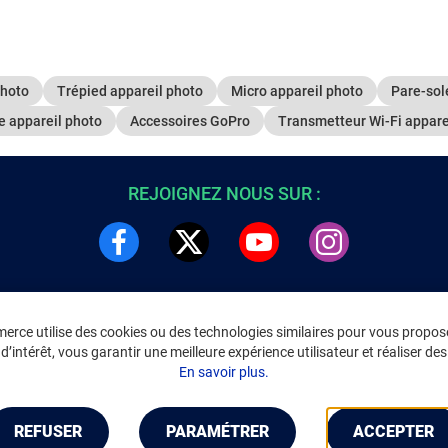
photo
Trépied appareil photo
Micro appareil photo
Pare-sol
 appareil photo
Accessoires GoPro
Transmetteur Wi-Fi appare
REJOIGNEZ NOUS SUR :
rce utilise des cookies ou des technologies similaires pour vous propose
DRE
INFORMATIONS LÉGALES
’intérêt, vous garantir une meilleure expérience utilisateur et réaliser des 
C
Environnement
En savoir plus.
CGV
/
CGU Marketplace
Données personnelles
/
Cookies
Gérer mes cookies
REFUSER
PARAMÉTRER
ACCEPTER
Mentions légales