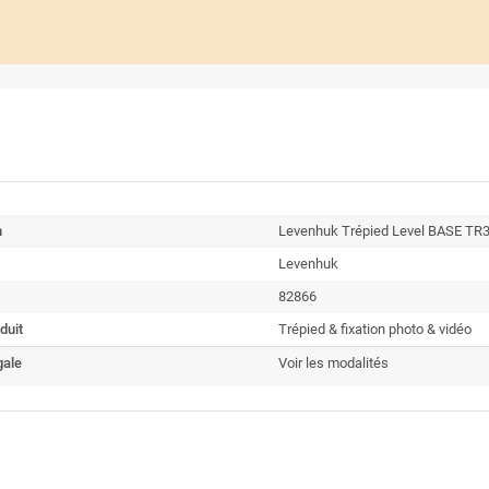
n
Levenhuk Trépied Level BASE TR3
Levenhuk
82866
duit
Trépied & fixation photo & vidéo
gale
Voir les modalités