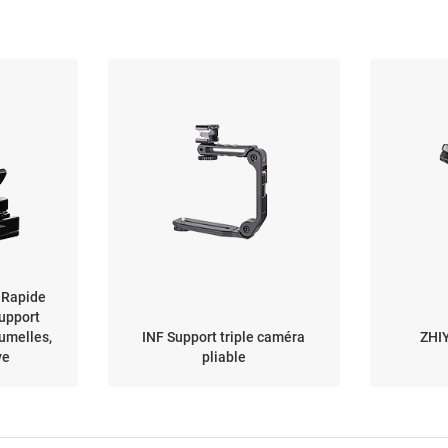
 Rapide
Support
umelles,
INF Support triple caméra
ZHIY
ve
pliable