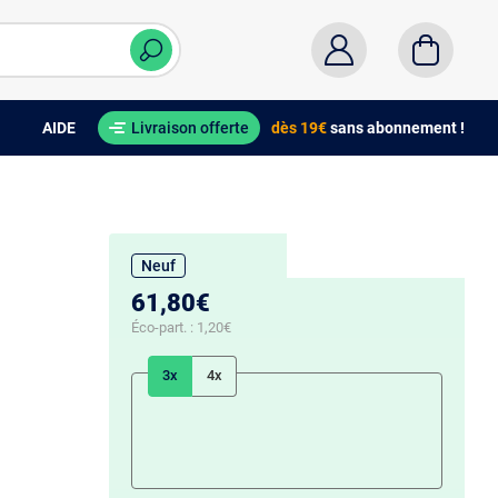
AIDE
Livraison offerte
dès 19€
sans abonnement !
Neuf
61,80€
Éco-part. :
1,20€
3x
4x