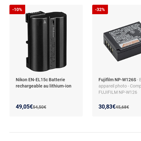
-10%
-32%
Nikon EN-EL15c Batterie
Fujifilm NP-W126S
- 
rechargeable au lithium-ion
appareil photo - Comp
FUJIFILM NP-W126
Nouveau prix :
Réduction de :
Nouveau prix :
Réduction de :
49,05€
30,83€
Ancien prix :
Ancien prix :
54,50€
45,68€