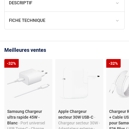
DESCRIPTIF
FICHE TECHNIQUE
Meilleures ventes
-32%
-32%
Samsung Chargeur
Apple Chargeur
Chargeur 
ultra rapide 45W -
secteur 30W USB-C
-
+ Cable US
Blanc
- Port universel
Chargeur secteur 30W -
pour Sams
USB Type-C - Charge
Adaptateur externe -
S26 Plus / 