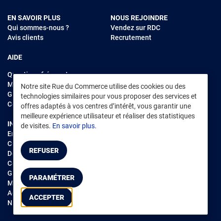
EN SAVOIR PLUS
NOUS REJOINDRE
Qui sommes-nous ?
Vendez sur RDC
Avis clients
Recrutement
AIDE
Questions fréquentes
Modes de règlements
Notre site Rue du Commerce utilise des cookies ou des
Garantie et retours
technologies similaires pour vous proposer des services et
Contacter Rue du Commerce
offres adaptés à vos centres d’intérêt, vous garantir une
meilleure expérience utilisateur et réaliser des statistiques
INFORMATIONS LÉGALES
RENDEZ-VOUS SUR L'APP
de visites.
En savoir plus.
Environnement
CGV
/
CGU Marketplace
REFUSER
Données personnelles
/
Cookies
Gérer mes cookies
PARAMÉTRER
Mentions légales
Accessibilité : non conforme
ACCEPTER
Notice d'accessibilité