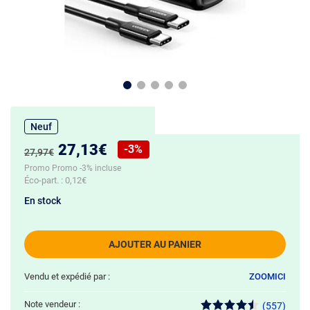
Neuf
Nouveau prix :
27,13€
-3%
Ancien prix :
27,97€
Réduction de :
Promo Promo -3% incluse
Éco-part. :
0,12€
En stock
AJOUTER AU PANIER
Vendu et expédié par :
ZOOMICI
Note vendeur :
(557)