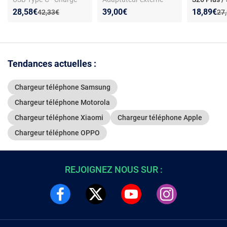
ultra rapide 2.0
Certification CE
S25 / S24 / 
Nouveau prix :
Réduction de :
Nouveau p
Réduction
28,58€
39,00€
18,89€
Ancien prix :
Anc
42,33€
27
/ 5 / A57 /
A56 / A16 -
Boutik®
Tendances actuelles :
Chargeur téléphone Samsung
Chargeur téléphone Motorola
Chargeur téléphone Xiaomi
Chargeur téléphone Apple
Chargeur téléphone OPPO
REJOIGNEZ NOUS SUR :