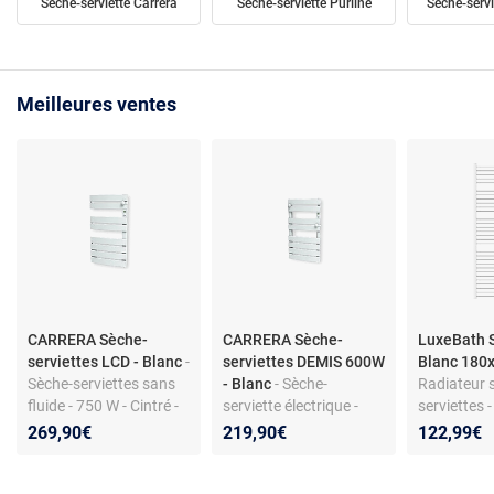
Sèche-serviette Carrera
Sèche-serviette Purline
Sèche-serv
Meilleures ventes
CARRERA Sèche-
CARRERA Sèche-
LuxeBath 
serviettes LCD - Blanc
-
serviettes DEMIS 600W
Blanc 180
Sèche-serviettes sans
- Blanc
- Sèche-
Radiateur 
fluide - 750 W - Cintré -
serviette électrique -
serviettes 
Lames plates -
Blanc - 600W - Lames
latéral - B
269,90€
219,90€
122,99€
Consommation
plates - Technologie
efficient - 
économique -
sans fluide
Thermostat numérique