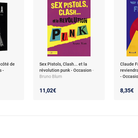
 côté de
Sex Pistols, Clash... et la
Claude Fr
s -
révolution punk - Occasion
-
reviendr
Bruno Blum
- Occasi
11,02€
8,35€