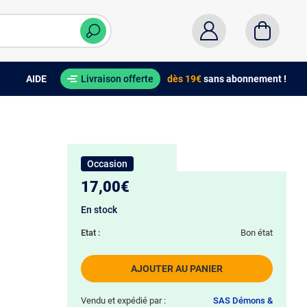
AIDE
Livraison offerte
dès 19€
sans abonnement !
Occasion
17,00€
En stock
Etat :
Bon état
AJOUTER AU PANIER
Vendu et expédié par :
SAS Démons &