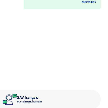
Merveilles
SAV français
et vraiment humain