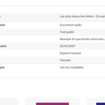
n
Les plus beaux Ave Maria · Occas
duit
Document audio
Tout public
Musique et spectacles musicaux 
ution
25/05/2007
Bayard musique
français
gale
Voir les modalités