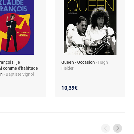
ançois : je
Queen - Occasion
- Hugh
ai comme d'habitude
Fielder
on
- Baptiste Vignol
10,39€