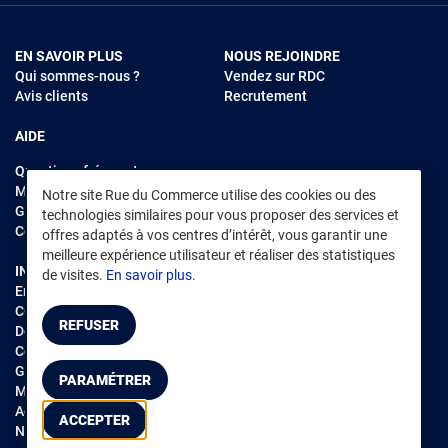
EN SAVOIR PLUS
NOUS REJOINDRE
Qui sommes-nous ?
Vendez sur RDC
Avis clients
Recrutement
AIDE
Questions fréquentes
Modes de règlements
Notre site Rue du Commerce utilise des cookies ou des
Garantie et retours
technologies similaires pour vous proposer des services et
Contacter Rue du Commerce
offres adaptés à vos centres d’intérêt, vous garantir une
meilleure expérience utilisateur et réaliser des statistiques
INFORMATIONS LÉGALES
RENDEZ-VOUS SUR L'APP
de visites.
En savoir plus.
Environnement
CGV
/
CGU Marketplace
REFUSER
Données personnelles
/
Cookies
Gérer mes cookies
PARAMÉTRER
Mentions légales
Accessibilité : non conforme
ACCEPTER
Notice d'accessibilité