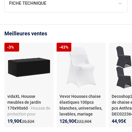
FICHE TECHNIQUE
Meilleures ventes
-3%
-43%
vidaXL Housse
Vevor Housses chaise
Decoshop
meubles de jardin
élastiques 100pcs
de chaise 
170x90x60
- Housse de
blanches, universelles,
pcs Anthra
protection pour
lavables, mariage
DEC02236
mobilier de jardin -
de chaise e
Nouveau prix :
Réduction de :
Nouveau prix :
Réduction de :
19,90€
126,90€
44,95€
Ancien prix :
Ancien prix :
20,52€
222,90€
Polyéthylène - Noir -
Anthracite 
Résistant UV et à l'eau -
Élasthanne