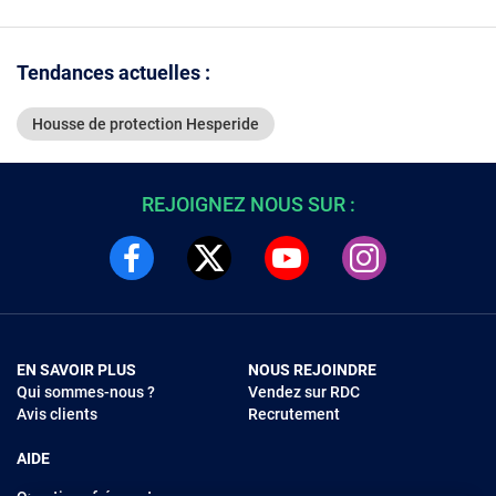
6 œillets ajustables
max 100 cm
40°C - 4 pi
Tendances actuelles :
Housse de protection Hesperide
REJOIGNEZ NOUS SUR :
EN SAVOIR PLUS
NOUS REJOINDRE
Qui sommes-nous ?
Vendez sur RDC
Avis clients
Recrutement
AIDE