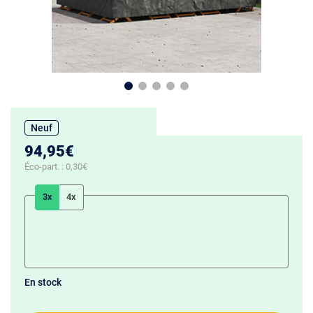
Neuf
94,95€
Éco-part. :
0,30€
3x
4x
En stock