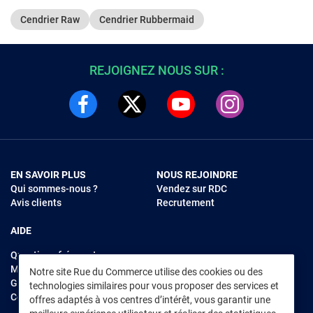
Cendrier Raw
Cendrier Rubbermaid
REJOIGNEZ NOUS SUR :
EN SAVOIR PLUS
NOUS REJOINDRE
Qui sommes-nous ?
Vendez sur RDC
Avis clients
Recrutement
AIDE
Questions fréquentes
Modes de règlements
Notre site Rue du Commerce utilise des cookies ou des
Garantie et retours
technologies similaires pour vous proposer des services et
Contacter Rue du Commerce
offres adaptés à vos centres d’intérêt, vous garantir une