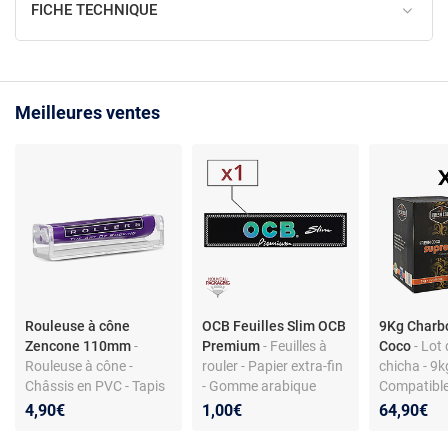
FICHE TECHNIQUE
Meilleures ventes
Rouleuse à cône
OCB Feuilles Slim OCB
9Kg Charb
Zencone 110mm
-
Premium
- Feuilles à
Coco
- Lot
Rouleuse à cône -
rouler - Papier extra-fin
chicha - 9kg
Châssis en PVC - Tapis
- Gomme arabique
Compatibl
nylon - Compatible
naturelle - 32 feuilles
4,90€
1,00€
64,90€
feuilles slim - Légère
par carnet - 11 cm