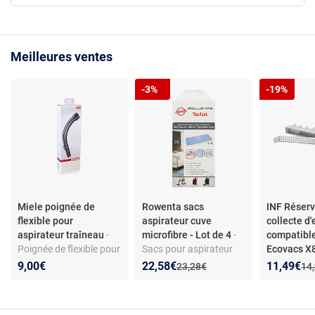
Meilleures ventes
-3%
-19%
Miele poignée de
Rowenta sacs
INF Réserv
flexible pour
aspirateur cuve
collecte d
aspirateur traîneau
-
microfibre - Lot de 4
-
compatibl
Poignée de flexible pour
Sacs pour aspirateur
Ecovacs 
aspirateur traîneau -
cuve en microfibre -
X9 T80 - Fi
Nouveau prix :
Réduction de :
Nouveau p
Réduction
9,00€
22,58€
11,49€
Ancien prix :
Anc
23,28€
14
Compatible toutes
Compatible ZR8001 -
usé
séries Miele - Matière
Filtration H12 - Pièces
plastique - Installation
d’origine - Modèles