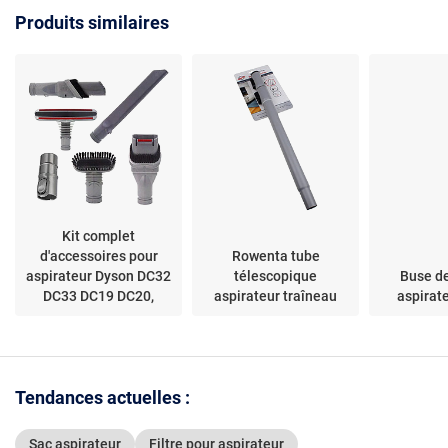
simple
RU5053, TQ5053,
Produits similaires
RU4053, RU4022
Kit complet
d'accessoires pour
Rowenta tube
aspirateur Dyson DC32
télescopique
Buse de
DC33 DC19 DC20,
aspirateur traîneau
aspirat
remplacement de la
balayeuse~01941
Tendances actuelles :
Sac aspirateur
Filtre pour aspirateur