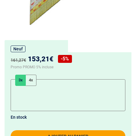
Neuf
Nouveau prix :
153,21€
-5%
Ancien prix :
161,27€
Réduction de :
Promo PROMO 5% incluse
3x
4x
En stock