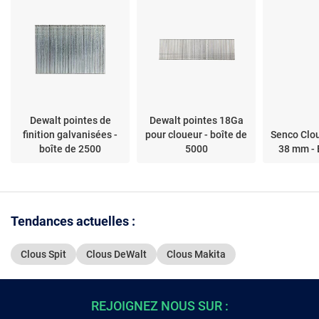
Dewalt pointes de
Dewalt pointes 18Ga
finition galvanisées -
pour cloueur - boîte de
Senco Clou
boîte de 2500
5000
38 mm - 
Tendances actuelles :
Clous Spit
Clous DeWalt
Clous Makita
REJOIGNEZ NOUS SUR :