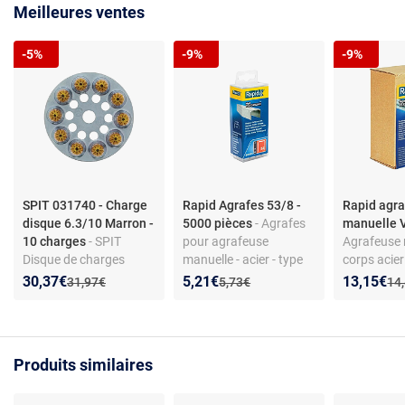
Meilleures ventes
-5%
-9%
-9%
SPIT 031740 - Charge
Rapid Agrafes 53/8 -
Rapid agr
disque 6.3/10 Marron -
5000 pièces
- Agrafes
manuelle
10 charges
- SPIT
pour agrafeuse
Agrafeuse 
Disque de charges
manuelle - acier - type
corps acier
6.3/10 marron -
53/8
profession
Nouveau prix :
Réduction de :
Nouveau prix :
Réduction de :
Nouveau p
Réduction
30,37€
5,21€
13,15€
Ancien prix :
Ancien prix :
Anc
31,97€
5,73€
14
cartouche métal 10
capacité
charges (Réf 031740)
Produits similaires