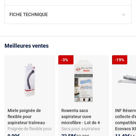
FICHE TECHNIQUE
Meilleures ventes
-3%
-19%
Miele poignée de
Rowenta sacs
INF Réserv
flexible pour
aspirateur cuve
collecte d
aspirateur traîneau
-
microfibre - Lot de 4
-
compatibl
Poignée de flexible pour
Sacs pour aspirateur
Ecovacs 
aspirateur traîneau -
cuve en microfibre -
X9 T80 - Fi
Nouveau prix :
Réduction de :
Nouveau p
Réduction