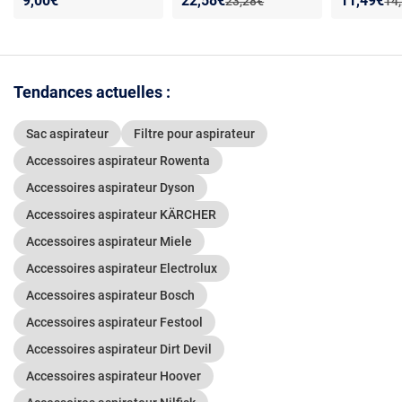
9,00€
22,58€
11,49€
Ancien prix :
Anc
23,28€
14
Compatible toutes
Compatible ZR8001 -
usé
séries Miele - Matière
Filtration H12 - Pièces
plastique - Installation
d’origine - Modèles
simple
RU5053, TQ5053,
RU4053, RU4022
Tendances actuelles :
Sac aspirateur
Filtre pour aspirateur
Accessoires aspirateur Rowenta
Accessoires aspirateur Dyson
Accessoires aspirateur KÄRCHER
Accessoires aspirateur Miele
Accessoires aspirateur Electrolux
Accessoires aspirateur Bosch
Accessoires aspirateur Festool
Accessoires aspirateur Dirt Devil
Accessoires aspirateur Hoover