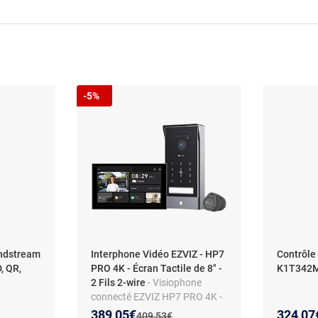
-5%
andstream
Interphone Vidéo EZVIZ - HP7
Contrôle 
, QR,
PRO 4K - Écran Tactile de 8" -
K1T342M
2 Fils 2-wire
- Visiophone
connecté EZVIZ HP7 PRO 4K -
écran tactile 7" - contrôle à
Nouveau prix :
Réduction de :
389,05€
324,07
:
Ancien prix :
409,53€