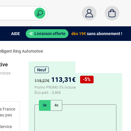
AIDE
Livraison offerte
dès 19€
sans abonnement !
elligent Ring Automotive
tive
Neuf
bronze
Nouveau prix :
113,31€
-5%
Ancien prix :
119,27€
Réduction de :
Promo PROMO 5% incluse
Éco-part. :
0,80€
3x
4x
la France
 au pas
Service