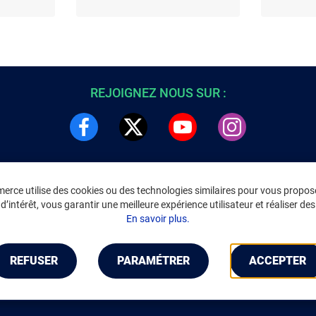
REJOIGNEZ NOUS SUR :
rce utilise des cookies ou des technologies similaires pour vous propose
DRE
INFORMATIONS LÉGALES
’intérêt, vous garantir une meilleure expérience utilisateur et réaliser des 
C
Environnement
En savoir plus.
CGV
/
CGU Marketplace
Données personnelles
/
Cookies
Gérer mes cookies
REFUSER
PARAMÉTRER
ACCEPTER
Mentions légales
Accessibilité : non conforme
Notice d'accessibilité