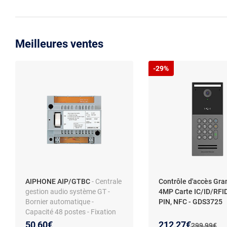
Meilleures ventes
-29%
AIPHONE AIP/GTBC
- Centrale
Contrôle d'accès Gr
gestion audio système GT -
4MP Carte IC/ID/RFID
Bornier automatique -
PIN, NFC - GDS3725
Capacité 48 postes - Fixation
rail DIN
Nouveau prix :
Réduction de :
50,60€
212,27€
Ancien prix 
299,99€