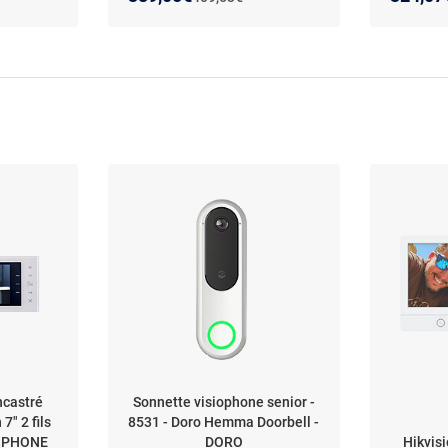
distance - détection de
mouvement - audio
bidirectionnel - déverrouillage
RFID
ncastré
Sonnette visiophone senior -
7" 2 fils
8531 - Doro Hemma Doorbell -
 AIPHONE
DORO
Hikvis