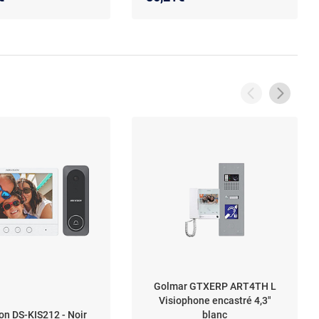
Golmar GTXERP ART4TH L
Visiophone encastré 4,3"
ion DS-KIS212 - Noir
blanc