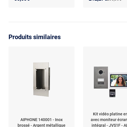
Produits similaires
Kit vidéo platine e
AIPHONE 140001 - Inox
avec moniteur écran 
brossé - Argent métallique
intégral - JVS1F -