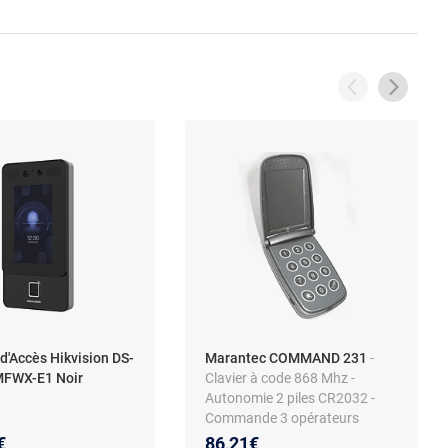
d'Accès Hikvision DS-
Marantec COMMAND 231
-
FWX-E1 Noir
Clavier à code 868 Mhz -
Autonomie 2 piles CR2032 -
Commande 3 opérateurs
€
86,21€