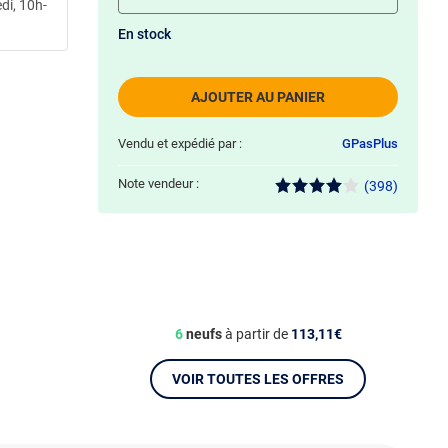
di, 10h-
En stock
AJOUTER AU PANIER
Vendu et expédié par :
GPasPlus
Note vendeur :
(398)
6
neufs
à partir de
113,11€
VOIR TOUTES LES OFFRES