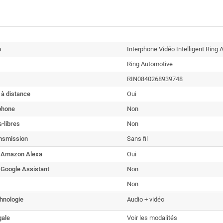
n
Interphone Vidéo Intelligent Ring
Ring Automotive
RIN0840268939748
à distance
Oui
phone
Non
-libres
Non
ansmission
Sans fil
 Amazon Alexa
Oui
 Google Assistant
Non
Non
hnologie
Audio + vidéo
gale
Voir les modalités