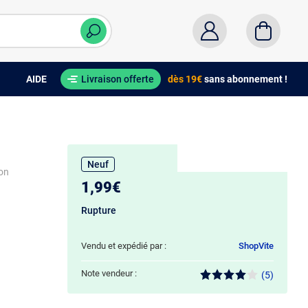
AIDE
Livraison offerte
dès 19€
sans abonnement !
Neuf
non
1,99€
Rupture
Vendu et expédié par :
ShopVite
Note vendeur :
(5)