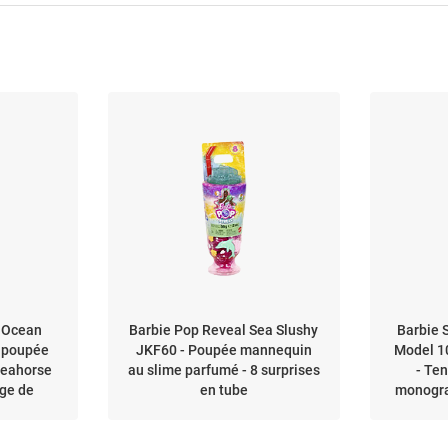
 Ocean
Barbie Pop Reveal Sea Slushy
Barbie 
 poupée
JKF60 - Poupée mannequin
Model 10
seahorse
au slime parfumé - 8 surprises
- Te
ge de
en tube
monogra