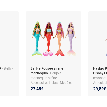
0
- Steffi -
Barbie Poupée sirène
Hasbro 
mannequin
- Poupée
Disney E
mannequin sirène -
mannequi
Accessoires inclus - Modèles
Articulat
assortis - Matière plastique -
jambes -
27,48€
29,89€
Dès 3 ans
Neiges 2 
- Non int