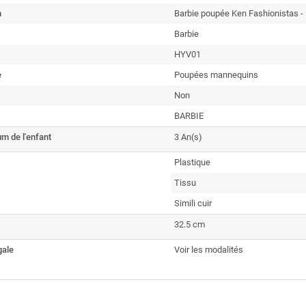
n
Barbie poupée Ken Fashionistas -
Barbie
HYV01
e
Poupées mannequins
Non
BARBIE
m de l'enfant
3 An(s)
Plastique
Tissu
Simili cuir
32.5 cm
gale
Voir les modalités