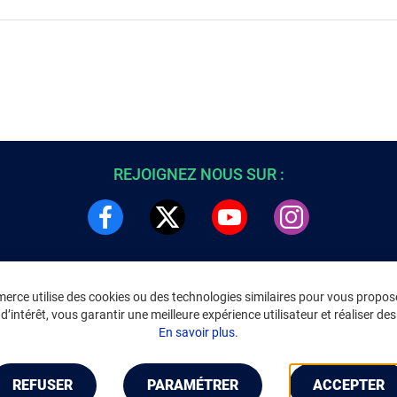
REJOIGNEZ NOUS SUR :
rce utilise des cookies ou des technologies similaires pour vous propose
DRE
INFORMATIONS LÉGALES
’intérêt, vous garantir une meilleure expérience utilisateur et réaliser des 
C
Environnement
En savoir plus.
CGV
/
CGU Marketplace
Données personnelles
/
Cookies
Gérer mes cookies
REFUSER
PARAMÉTRER
ACCEPTER
Mentions légales