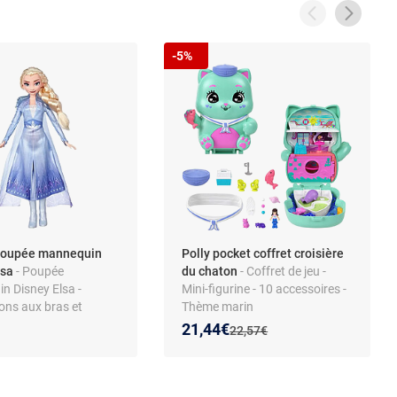
-5%
Poupée mannequin
Polly pocket coffret croisière
lsa
- Poupée
du chaton
- Coffret de jeu -
n Disney Elsa -
Mini-figurine - 10 accessoires -
ions aux bras et
Thème marin
 Thème La Reine des
Nouveau prix :
Réduction de :
21,44€
Ancien prix :
22,57€
- Plastique - Dès 3 ans
eractive