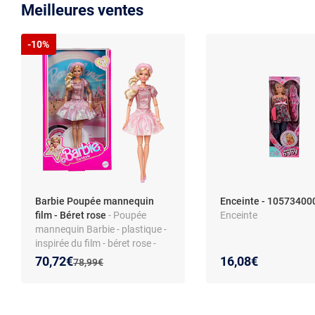
Meilleures ventes
-10%
Barbie Poupée mannequin
Enceinte - 10573400
film - Béret rose
- Poupée
Enceinte
mannequin Barbie - plastique -
inspirée du film - béret rose -
dès 6 ans
Nouveau prix :
Réduction de :
70,72€
16,08€
Ancien prix :
78,99€