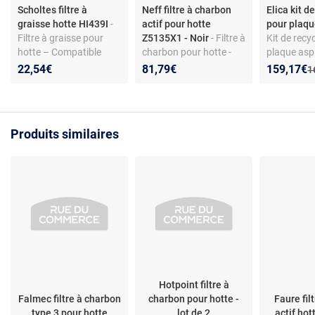
Scholtes filtre à
Neff filtre à charbon
Elica kit d
graisse hotte HI439I
-
actif pour hotte
pour plaqu
Filtre à graisse pour
Z5135X1 - Noir
- Filtre à
Kit de recy
hotte – Compatible
charbon pour hotte -
plaque aspi
Scholtes HI439I –
Charbon actif pour
Compatible
Nouveau p
Réduction
22,54€
81,79€
159,17€
A
1
Matériau aluminium –
recyclage - Modèle
Fit
Accessoire d’extraction
Z5135X1 - Compatible
hottes Neff
Produits similaires
Hotpoint filtre à
Falmec filtre à charbon
charbon pour hotte -
Faure fil
type 3 pour hotte
lot de 2
actif ho