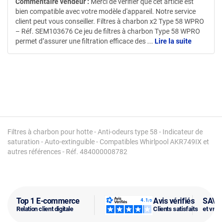
Commentaire vendeur :
Merci de vérifier que cet article est
bien compatible avec votre modèle d'appareil. Notre service
client peut vous conseiller. Filtres à charbon x2 Type 58 WPRO
– Réf. SEM103676 Ce jeu de filtres à charbon Type 58 WPRO
permet d’assurer une filtration efficace des
...
Lire la suite
Filtres à charbon pour hotte - Anti-odeurs type 58 - Indicateur de
saturation - Auto-extinguible - Compatibles Whirlpool AKR749IX et
autres références - Réf. 484000008782
Top 1 E-commerce
Avis vérifiés
SAV f
Relation client digitale
Clients satisfaits
et vra