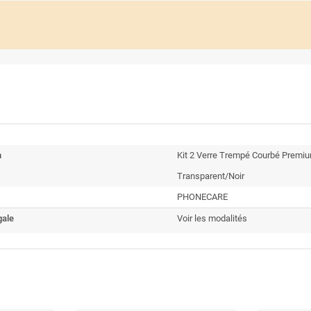
n
Kit 2 Verre Trempé Courbé Premi
Transparent/Noir
PHONECARE
gale
Voir les modalités