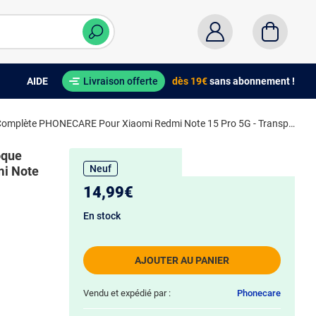
AIDE
Livraison offerte
dès 19€
sans abonnement !
Kit 2 Verre Trempé Courbé Premium À Coque Complète PHONECARE Pour Xiaomi Redmi Note 15 Pro 5G - Transparent/Noir
oque
Neuf
i Note
14,99€
En stock
AJOUTER AU PANIER
Vendu et expédié par :
Phonecare