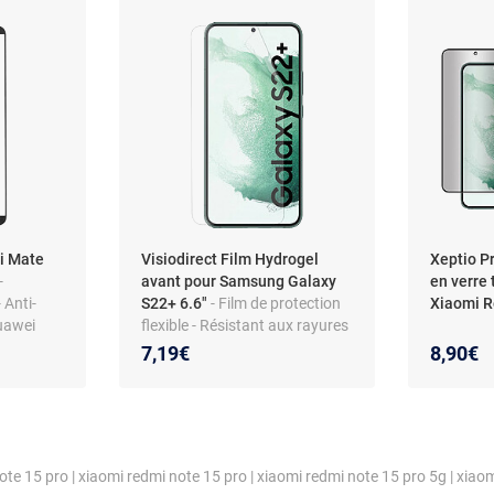
i Mate
Visiodirect Film Hydrogel
Xeptio Pr
-
avant pour Samsung Galaxy
en verre
 Anti-
S22+ 6.6"
- Film de protection
Xiaomi R
uawei
flexible - Résistant aux rayures
- Installation facile
7,19€
8,90€
note 15 pro
|
xiaomi redmi note 15 pro
|
xiaomi redmi note 15 pro 5g
|
xiaom