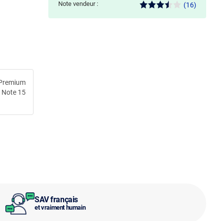
Note vendeur :
(16)
 Premium
 Note 15
SAV français
et vraiment humain