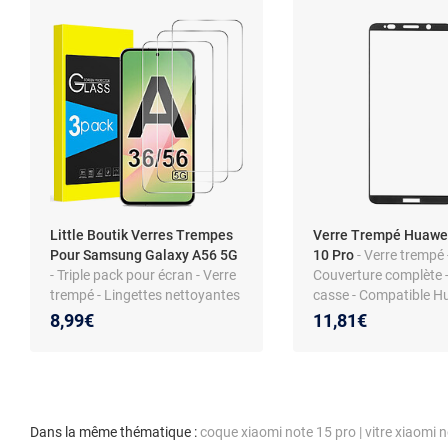
Little Boutik Verres Trempes
Verre Trempé Huawe
Pour Samsung Galaxy A56 5G
10 Pro
- Verre trempé 
- Triple pack pour écran - Verre
Couverture complète -
trempé - Lingettes nettoyantes
casse - Compatible H
Mate 10 Pro
8,99€
11,81€
Dans la même thématique :
coque xiaomi note 15 pro
|
vitre xiaomi 