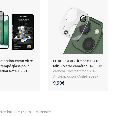
otection écran Vitre
FORCE GLASS iPhone 13/13
 trempé glass pour
Mini - Verre caméra 9H+
- Film
edmi Note 15 5G
caméra - Verre trempé 9H+ -
Anti-explosion - Anti-traces -
Transparence parfaite
9,99€
i redmi note 15 pro+ accessoire