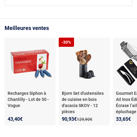
Meilleures ventes
-30%
Recharges Siphon à
Bjorn Set d'ustensiles
Gourmet E
Chantilly - Lot de 50 -
de cuisine en bois
Ail Inox Éd
Vogue
d'acacia SKOV - 12
Écrase l’ai
pièces
épluchage 
facile
- Pre
Nouveau prix :
Réduction de :
43,40€
90,93€
33,65€
Ancien prix :
129,90€
Édition Coe
Ail Écrase l
Épluchage 