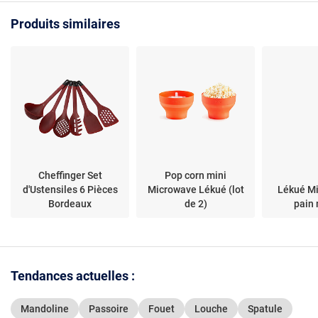
Facile | Ecra
Produits similaires
Presse Ail 
Profession
Cheffinger Set
Pop corn mini
d'Ustensiles 6 Pièces
Microwave Lékué (lot
Lékué Mi
Bordeaux
de 2)
pain
Tendances actuelles :
Mandoline
Passoire
Fouet
Louche
Spatule