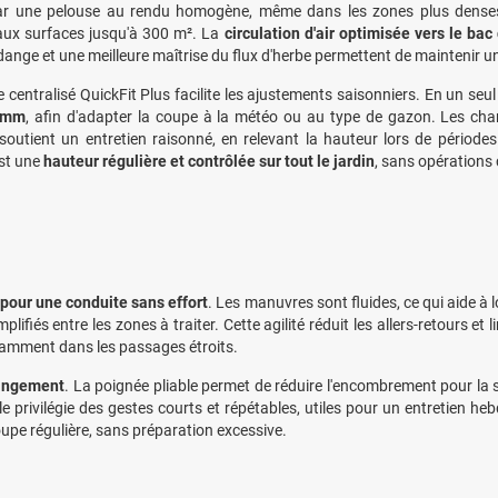
par une pelouse au rendu homogène, même dans les zones plus dense
aux surfaces jusqu'à 300 m². La
circulation d'air optimisée vers le bac
dange et une meilleure maîtrise du flux d'herbe permettent de maintenir un
e centralisé QuickFit Plus facilite les ajustements saisonniers. En un se
5 mm
, afin d'adapter la coupe à la météo ou au type de gazon. Les cha
té soutient un entretien raisonné, en relevant la hauteur lors de période
est une
hauteur régulière et contrôlée sur tout le jardin
, sans opérations
 pour une conduite sans effort
. Les manuvres sont fluides, ce qui aide à 
iés entre les zones à traiter. Cette agilité réduit les allers-retours et 
tamment dans les passages étroits.
rangement
. La poignée pliable permet de réduire l'encombrement pour la 
e privilégie des gestes courts et répétables, utiles pour un entretien he
upe régulière, sans préparation excessive.