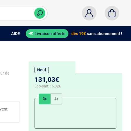
AIDE
Livraison offerte
dès 19€
sans abonnement !
Neuf
eur de
131,03€
Éco-part. :
5,32€
3x
4x
uvent