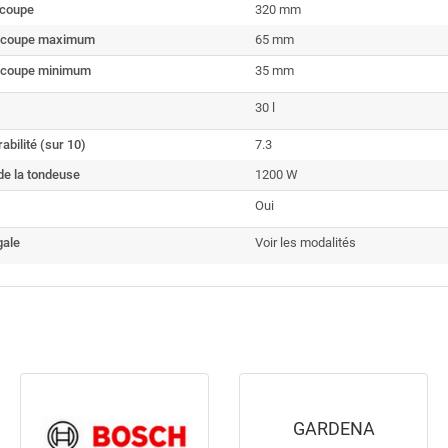
 coupe
320 mm
e coupe maximum
65 mm
 coupe minimum
35 mm
30 l
abilité (sur 10)
7.3
de la tondeuse
1200 W
Oui
gale
Voir les modalités
GARDENA