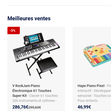
Meilleures ventes
-3%
V RockJam Piano
Hape Piano Pixel
- P
Électronique 61 Touches
interactif - Développ
Super Kit
- Clavier 61 touches -
sensoriel - Touches co
200 instruments et rythmes -
Pour enfants
Support, tabouret, écouteurs
Nouveau prix :
Réduction de :
286,76€
46,99€
Ancien prix :
295,63€
inclus