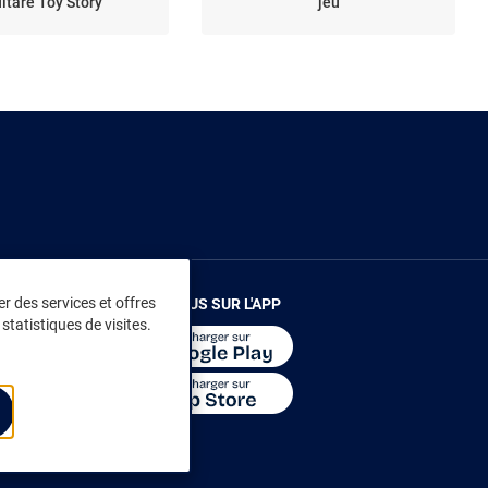
itare Toy Story
jeu
r des services et offres
RENDEZ-VOUS SUR L'APP
statistiques de visites.