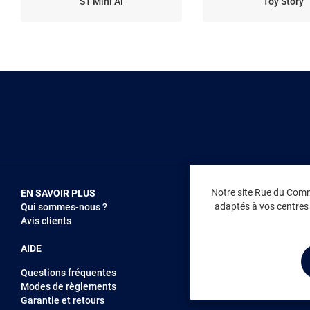
S1 Mini Ai
Toy Story
Notre site Rue du Comme
EN SAVOIR PLUS
NOUS REJOIN
adaptés à vos centres d
Qui sommes-nous ?
Vendez sur RD
Avis clients
Recrutement
AIDE
Questions fréquentes
Modes de règlements
Garantie et retours