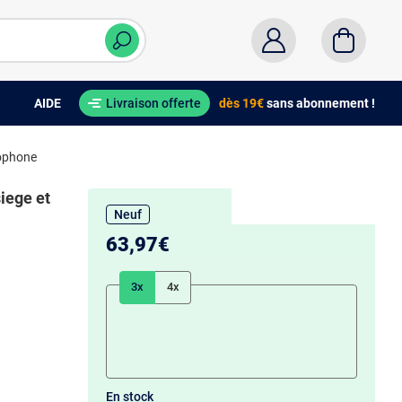
AIDE
Livraison offerte
dès 19€
sans abonnement !
rophone
iege et
Neuf
63,97€
3x
4x
En stock