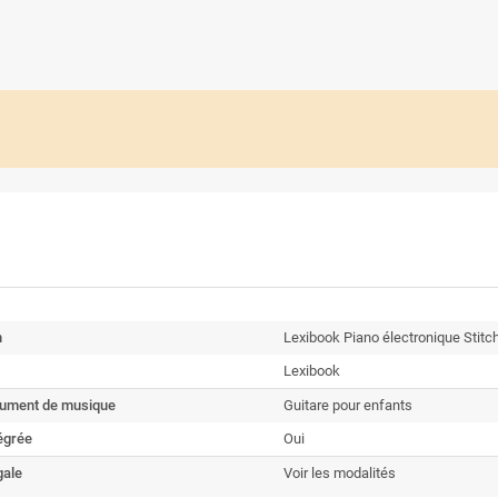
n
Lexibook Piano électronique Stitc
Lexibook
trument de musique
Guitare pour enfants
tégrée
Oui
gale
Voir les modalités