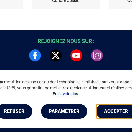
Guitare Jessie
Gu
REJOIGNEZ NOUS SUR :
rce utilise des cookies ou des technologies similaires pour vous propose
DRE
INFORMATIONS LÉGALES
’intérêt, vous garantir une meilleure expérience utilisateur et réaliser des 
C
Environnement
En savoir plus.
CGV
/
CGU Marketplace
Données personnelles
/
Cookies
Gérer mes cookies
REFUSER
PARAMÉTRER
ACCEPTER
Mentions légales
Accessibilité : non conforme
Notice d'accessibilité