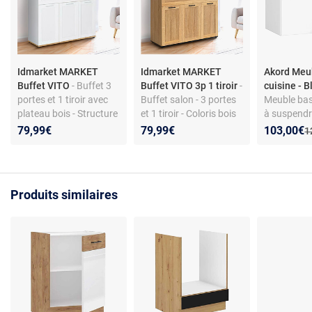
Idmarket MARKET
Idmarket MARKET
Akord Meu
Buffet VITO
- Buffet 3
Buffet VITO 3p 1 tiroir
-
cuisine - 
portes et 1 tiroir avec
Buffet salon - 3 portes
Meuble bas 
plateau bois - Structure
et 1 tiroir - Coloris bois
à suspendre
en panneaux de
et poignées noires - 100
abattante 
Nouveau p
Réduction
79,99€
79,99€
103,00€
A
1
particules
x 34 x 80 cm - Élégant
particules -
moderne
Produits similaires