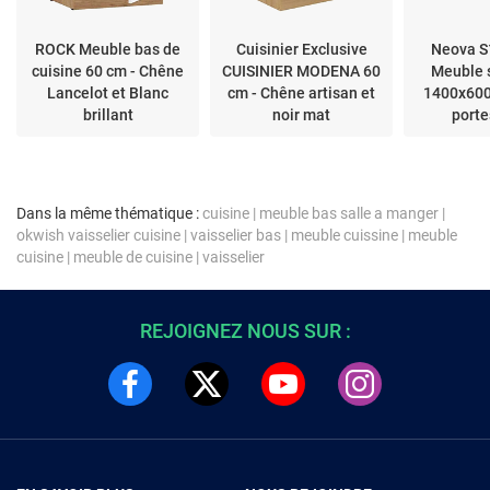
ROCK Meuble bas de
Cuisinier Exclusive
Neova 
cuisine 60 cm - Chêne
CUISINIER MODENA 60
Meuble 
Lancelot et Blanc
cm - Chêne artisan et
1400x60
brillant
noir mat
porte
Dans la même thématique :
cuisine
|
meuble bas salle a manger
|
okwish vaisselier cuisine
|
vaisselier bas
|
meuble cuissine
|
meuble
cuisine
|
meuble de cuisine
|
vaisselier
REJOIGNEZ NOUS SUR :