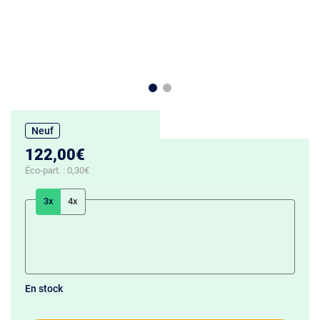
Neuf
122,00€
Éco-part. :
0,30€
3x
4x
En stock