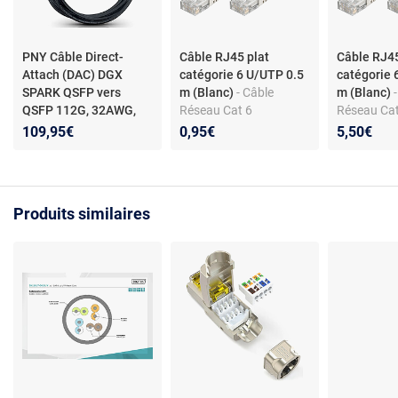
PNY Câble Direct-
Câble RJ45 plat
Câble RJ45
Attach (DAC) DGX
catégorie 6 U/UTP 0.5
catégorie 
SPARK QSFP vers
m (Blanc)
- Câble
m (Blanc)
QSFP 112G, 32AWG,
Réseau Cat 6
Réseau Cat
0.5M - Ethernet
- Câble
109,95€
0,95€
5,50€
de liaison DGX SPARK
compatible ConnectX-7
Produits similaires