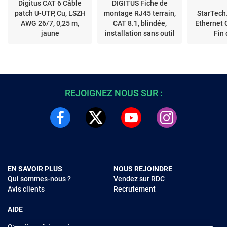
Digitus CAT 6 Câble
DIGITUS Fiche de
patch U-UTP, Cu, LSZH
montage RJ45 terrain,
StarTech
AWG 26/7, 0,25 m,
CAT 8.1, blindée,
Ethernet
jaune
installation sans outil
Fin
REJOIGNEZ NOUS SUR :
EN SAVOIR PLUS
NOUS REJOINDRE
Qui sommes-nous ?
Vendez sur RDC
Avis clients
Recrutement
AIDE