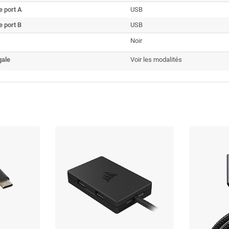
e port A
USB
 port B
USB
Noir
gale
Voir les modalités