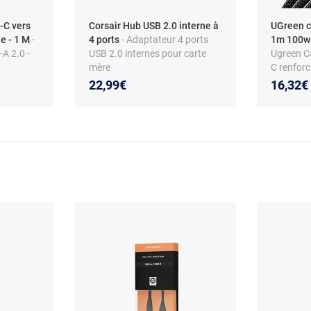
C vers
Corsair Hub USB 2.0 interne à
UGreen c
e - 1 M
-
4 ports
- Adaptateur 4 ports
1m 100w 
A 2.0 -
USB 2.0 internes pour carte
Ugreen C
mère
C renfor
Noir
22,99€
16,32€