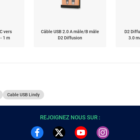
C vers
Câble USB 2.0 A mâle/B mâle
D2 Diff
- 1 m
D2 Diffusion
3.0 m
Cable USB Lindy
REJOIGNEZ NOUS SUR :