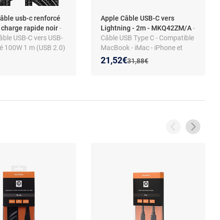
âble usb-c renforcé
Apple Câble USB-C vers
charge rapide noir
-
Lightning - 2m - MKQ42ZM/A
-
âble USB-C vers USB-
Câble USB Type C - Compatible
cé 100W 1 m (USB 2.0)
MacBook - iMac - iPhone et
iPad
Nouveau prix :
Réduction de :
21,52€
Ancien prix :
31,88€