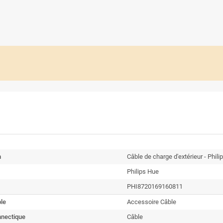
n
Câble de charge d'extérieur - Phili
Philips Hue
PHI8720169160811
le
Accessoire Câble
nnectique
Câble