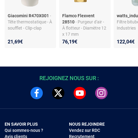
Giacomini R470X001
-
Flamco Flexvent
watts_ind
Tête thermostatique - À
28510
- Purgeur d'air -
Filtre bitub
soufflet - Clip-clap
À flotteur - Diamètre 12
Industries
x 17 mm
21,69€
76,19€
122,04€
REJOIGNEZ NOUS SUR :
EN SAVOIR PLUS
NOUS REJOINDRE
Qui sommes-nous ?
Vendez sur RDC
Avis clients
Recrutement