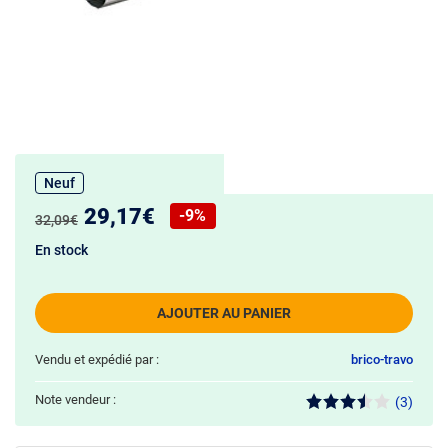
Neuf
Nouveau prix :
29,17€
-9%
Ancien prix :
32,09€
Réduction de :
En stock
AJOUTER AU PANIER
Vendu et expédié par :
brico-travo
Note vendeur :
(3)