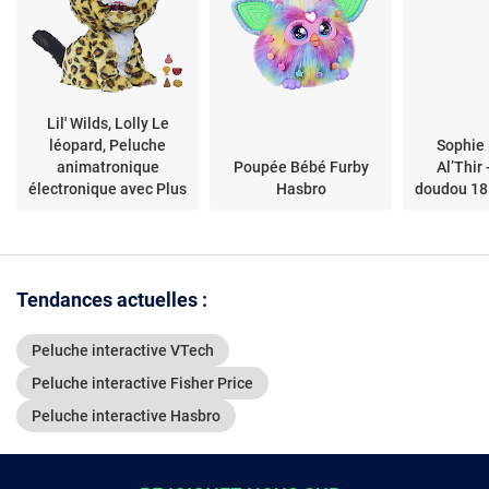
Lil' Wilds, Lolly Le
léopard, Peluche
Sophie 
animatronique
Poupée Bébé Furby
Al’Thir
électronique avec Plus
Hasbro
doudou 18
de 40 Sons et ré
Tendances actuelles :
Peluche interactive VTech
Peluche interactive Fisher Price
Peluche interactive Hasbro