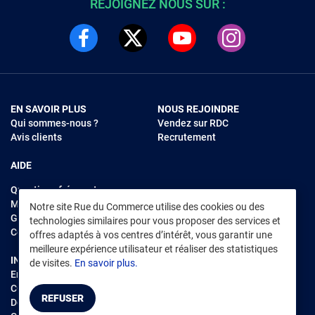
REJOIGNEZ NOUS SUR :
EN SAVOIR PLUS
NOUS REJOINDRE
Qui sommes-nous ?
Vendez sur RDC
Avis clients
Recrutement
AIDE
Questions fréquentes
Modes de règlements
Notre site Rue du Commerce utilise des cookies ou des
Garantie et retours
technologies similaires pour vous proposer des services et
Contacter Rue du Commerce
offres adaptés à vos centres d’intérêt, vous garantir une
meilleure expérience utilisateur et réaliser des statistiques
INFORMATIONS LÉGALES
RENDEZ-VOUS SUR L'APP
de visites.
En savoir plus.
Environnement
CGV
/
CGU Marketplace
REFUSER
Données personnelles
/