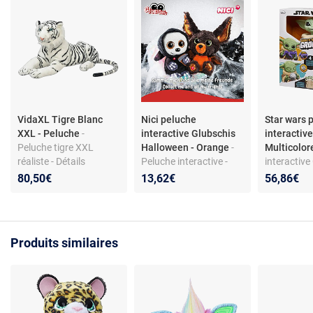
VidaXL Tigre Blanc
Nici peluche
Star wars 
XXL - Peluche
-
interactive Glubschis
interactiv
Peluche tigre XXL
Halloween - Orange
-
Multicolo
réaliste - Détails
Peluche interactive -
interactive
soignés - 146 x 40 cm -
collection Glubschis -
textile - f
80,50€
13,62€
56,86€
Polyester doux
thème Halloween -
piles AA - 
matière peluche - dès la
naissance
Produits similaires