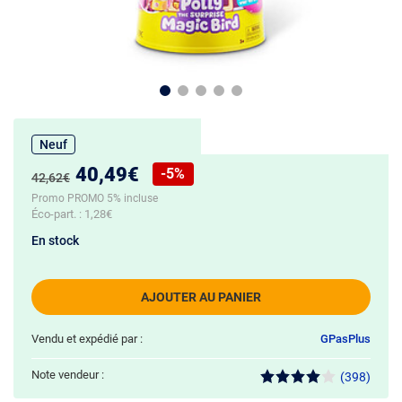
Neuf
Nouveau prix :
40,49€
-5%
Ancien prix :
42,62€
Réduction de :
Promo PROMO 5% incluse
Éco-part. :
1,28€
En stock
AJOUTER AU PANIER
Vendu et expédié par :
GPasPlus
Note vendeur :
(398)