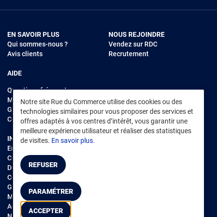
EN SAVOIR PLUS
NOUS REJOINDRE
Qui sommes-nous ?
Vendez sur RDC
Avis clients
Recrutement
AIDE
Questions fréquentes
Modes de règlements
Notre site Rue du Commerce utilise des cookies ou des
Garantie et retours
technologies similaires pour vous proposer des services et
Contacter Rue du Commerce
offres adaptés à vos centres d’intérêt, vous garantir une
meilleure expérience utilisateur et réaliser des statistiques
INFORMATIONS LÉGALES
RENDEZ-VOUS SUR L'APP
de visites.
En savoir plus.
Environnement
CGV
/
CGU Marketplace
REFUSER
Données personnelles
/
Cookies
Gérer mes cookies
PARAMÉTRER
Mentions légales
Accessibilité : non conforme
ACCEPTER
Notice d'accessibilité