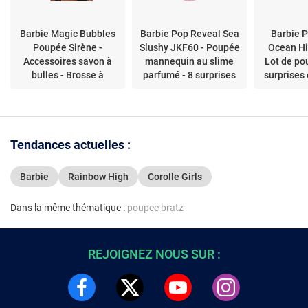
Barbie Magic Bubbles
Barbie Pop Reveal Sea
Barbie 
Poupée Sirène -
Slushy JKF60 - Poupée
Ocean H
Accessoires savon à
mannequin au slime
Lot de po
bulles - Brosse à
parfumé - 8 surprises
surprises
cheveux
en tube
parfumé q
co
Tendances actuelles :
Barbie
Rainbow High
Corolle Girls
Dans la même thématique :
poupee bratz
REJOIGNEZ NOUS SUR :