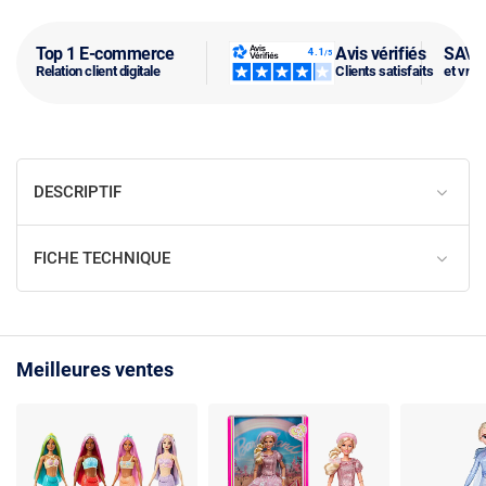
Top 1 E-commerce
Avis vérifiés
SAV f
Relation client digitale
Clients satisfaits
et vra
DESCRIPTIF
FICHE TECHNIQUE
Meilleures ventes