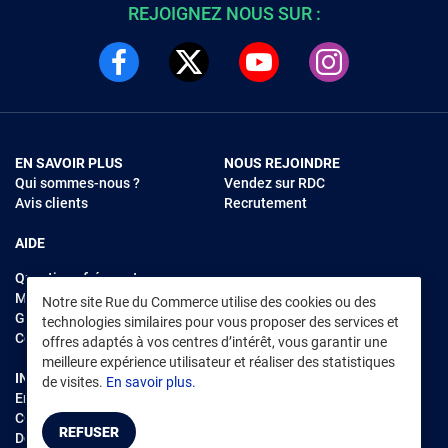
REJOIGNEZ NOUS SUR :
EN SAVOIR PLUS
NOUS REJOINDRE
Qui sommes-nous ?
Vendez sur RDC
Avis clients
Recrutement
AIDE
Questions fréquentes
Modes de règlements
Notre site Rue du Commerce utilise des cookies ou des
Garantie et retours
technologies similaires pour vous proposer des services et
Contacter Rue du Commerce
offres adaptés à vos centres d’intérêt, vous garantir une
meilleure expérience utilisateur et réaliser des statistiques
INFORMATIONS LÉGALES
RENDEZ-VOUS SUR L'APP
de visites.
En savoir plus.
Environnement
CGV
/
CGU Marketplace
REFUSER
Données personnelles
/