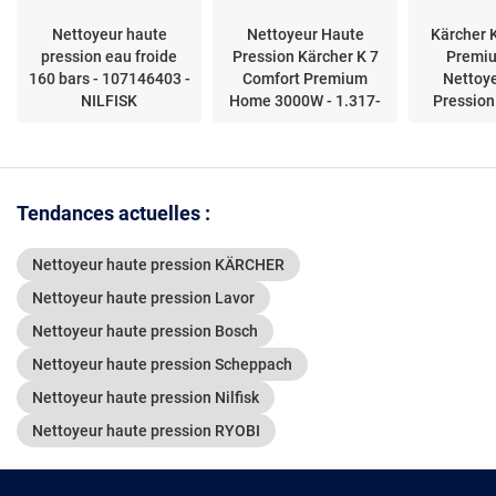
Nettoyeur haute
Nettoyeur Haute
Kärcher 
pression eau froide
Pression Kärcher K 7
Premi
160 bars - 107146403 -
Comfort Premium
Nettoy
NILFISK
Home 3000W - 1.317-
Pression
503.0
Vertical 5
Tendances actuelles :
Nettoyeur haute pression KÄRCHER
Nettoyeur haute pression Lavor
Nettoyeur haute pression Bosch
Nettoyeur haute pression Scheppach
Nettoyeur haute pression Nilfisk
Nettoyeur haute pression RYOBI