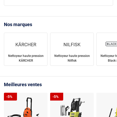
Nos marques
KÄRCHER
NILFISK
Nettoyeur haute pression
Nettoyeur haute pression
Nettoyeur h
KÄRCHER
Nilfisk
Black 
Meilleures ventes
-5%
-5%