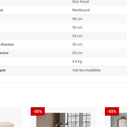
Gris foncé
se
Rembourré
98 cm
50 cm
35 cm
 d'assise
50 cm
ssise
35 cm
9.8 kg
gale
Voir les modalités
-55%
-55%