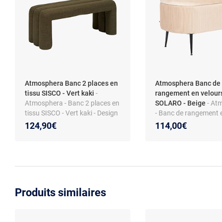
Atmosphera Banc 2 places en
Atmosphera Banc de
tissu SISCO - Vert kaki
-
rangement en velour
Atmosphera - Banc 2 places en
SOLARO - Beige
- At
tissu SISCO - Vert kaki - Design
- Banc de rangement 
velours SOLARO - Beig
124,90€
114,00€
Design
Produits similaires