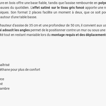
ure en bois offre une base fiable, tandis que l'assise rembourrée en
poly
pauses du quotidien. L'
effet satiné sur le tissu gris foncé
apporte une n
siques. Son format 2 places facilite un moment à deux, que ce soit po
 autour d'une table basse.
hauteur d'assise de 35 cm et une profondeur de 50 cm, il convient aux 
i adoucit les angles
permet de le positionner contre un mur ou sous une f
lité tout en restant maniable lors du
montage requis et des déplacement
aîtrisé
éthane pour plus de confort
èce
né
chambre