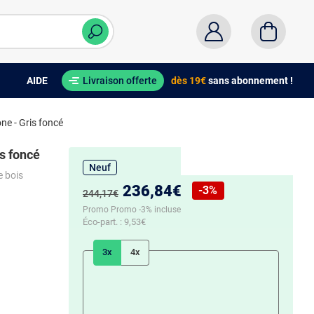
AIDE
Livraison offerte
dès 19€
sans abonnement !
e - Gris foncé
s foncé
Neuf
e bois
Nouveau prix :
236,84€
-3%
Ancien prix :
244,17€
Réduction de :
Promo Promo -3% incluse
Éco-part. :
9,53€
3x
4x