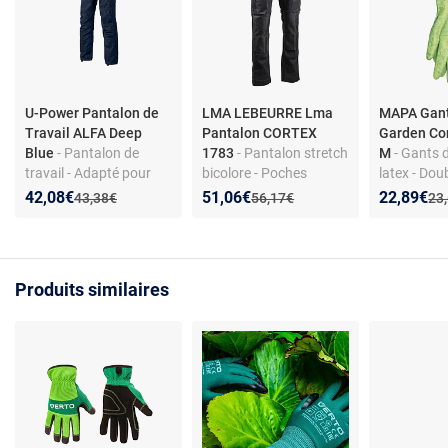
U-Power Pantalon de
LMA LEBEURRE Lma
MAPA Gant
Travail ALFA Deep
Pantalon CORTEX
Garden Con
Blue
- Pantalon de
1783
- Pantalon stretch
M
- Gants d
travail - Adapté pour
bicolore - Poches
latex - Dou
transport, électriciens,
genouillères - Renfort
Confort ac
Nouveau prix :
Réduction de :
Nouveau prix :
Réduction de :
Nouveau p
Réduction
42,08€
51,06€
22,89€
Ancien prix :
Ancien prix :
Anc
43,38€
56,17€
23
plombiers - Design
Oxford - Triple couture
productivit
fonctionnel et résistant
d'accrocha
Produits similaires