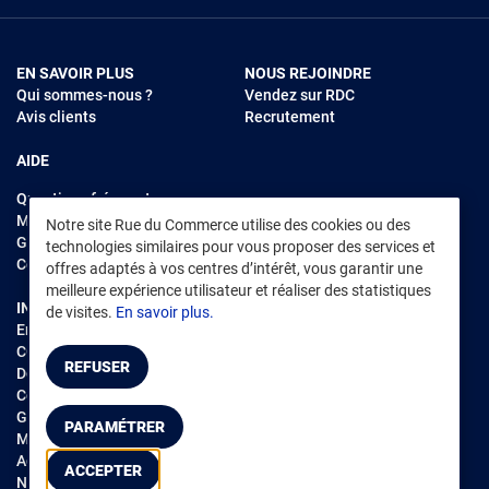
EN SAVOIR PLUS
NOUS REJOINDRE
Qui sommes-nous ?
Vendez sur RDC
Avis clients
Recrutement
AIDE
Questions fréquentes
Modes de règlements
Notre site Rue du Commerce utilise des cookies ou des
Garantie et retours
technologies similaires pour vous proposer des services et
Contacter Rue du Commerce
offres adaptés à vos centres d’intérêt, vous garantir une
meilleure expérience utilisateur et réaliser des statistiques
INFORMATIONS LÉGALES
RENDEZ-VOUS SUR L'APP
de visites.
En savoir plus.
Environnement
CGV
/
CGU Marketplace
REFUSER
Données personnelles
/
Cookies
Gérer mes cookies
PARAMÉTRER
Mentions légales
Accessibilité : non conforme
ACCEPTER
Notice d'accessibilité