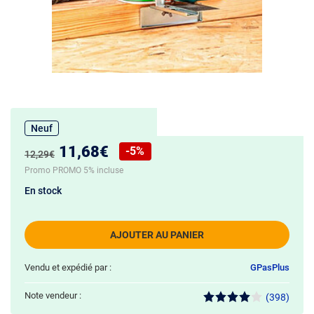
Neuf
Nouveau prix :
11,68€
-5%
Ancien prix :
12,29€
Réduction de :
Promo PROMO 5% incluse
En stock
AJOUTER AU PANIER
Vendu et expédié par :
GPasPlus
Note vendeur :
(398)