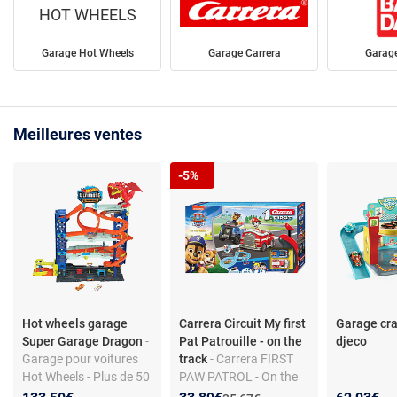
HOT WHEELS
Garage Hot Wheels
Garage Carrera
Garag
Meilleures ventes
-5%
Hot wheels garage
Carrera Circuit My first
Garage cr
Super Garage Dragon
-
Pat Patrouille - on the
djeco
Garage pour voitures
track
- Carrera FIRST
Hot Wheels - Plus de 50
PAW PATROL - On the
places - Ascenseur
Track : Coffret circuit