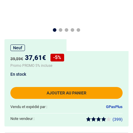
Neuf
Nouveau prix :
37,61€
-5%
Ancien prix :
39,59€
Réduction de :
Promo PROMO 5% incluse
En stock
AJOUTER AU PANIER
Vendu et expédié par :
GPasPlus
Note vendeur :
(399)