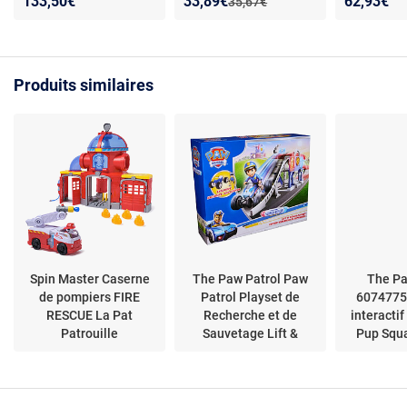
Nouveau prix :
Réduction de :
133,50€
33,89€
62,93€
Ancien prix :
35,67€
propulseur - Looping - 2
électrique 1:50 avec 2
véhicules inclus -
voitures (Chase &
Échelle 1:64 - Dès 4 ans
Marshall), 2
- Plastique
régulateurs, piste 2,4 m
Produits similaires
Spin Master Caserne
The Paw Patrol Paw
The Pa
de pompiers FIRE
Patrol Playset de
6074775
RESCUE La Pat
Recherche et de
interacti
Patrouille
Sauvetage Lift &
Pup Squ
Repair avec Figurine
fig
Ryder et ATV