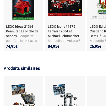
LEGO Ideas 21368
LEGO Icons 11375
LEGO Edit
Peanuts : La Niche de
Ferrari F2004 et
Cristiano 
Snoopy
- Maquette
Michael Schumacher
-
Best Of
- J
pour Adulte - Kit avec
Maquette de Voiture F1
Maquette 
Figurines de Snoopy le
Adulte - Décoration -
Minifigurin
74,95€
84,95€
26,95€
Chien & Woodstock
Moteur V10 &
Décoratio
l'Oiseau - Décoration
Minifigurine Collector
d'Enfant -
DIY pour Bureau ou
de Pilote - Cadeau
10 ans pou
Étagère - Cadeau pour
Formule 1 DIY pour
Fille ou Ad
Produits similaires
Fans de BD
Fans de Sport
Sport
Automobile