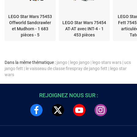
LEGO Star Wars 75453
LEGO Sta
Offworld Sandcrawler
LEGO Star Wars 75454
Fett 7545
et Mudhorn - 1 683
AT-AT avec INT-4 - 1
articulé
pièces - 5
453 pièces
Tat
minifigurines
Dans la même thématique :
jango
|
lego jango
|
lego stars wars
|
ucs
jango fett
|
le vaisseau de classe firespray de jango fett
|
lego star
wars
REJOIGNEZ NOUS SUR :