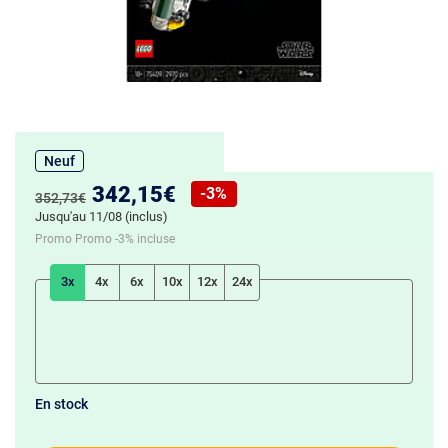
Neuf
Nouveau prix :
342,15€
-3%
Ancien prix :
352,73€
Réduction de :
Jusqu'au 11/08 (inclus)
Promo Promo -3% incluse
3x
4x
6x
10x
12x
24x
En stock