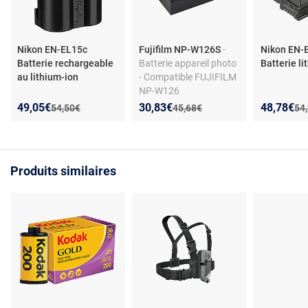
Nikon EN-EL15c
Fujifilm NP-W126S
-
Nikon EN-
Batterie rechargeable
Batterie appareil photo
Batterie l
au lithium-ion
- Compatible FUJIFILM
NP-W126
Nouveau prix :
Réduction de :
Nouveau prix :
Réduction de :
Nouveau p
Réduction
49,05€
30,83€
48,78€
Ancien prix :
Ancien prix :
Anc
54,50€
45,68€
54
Produits similaires