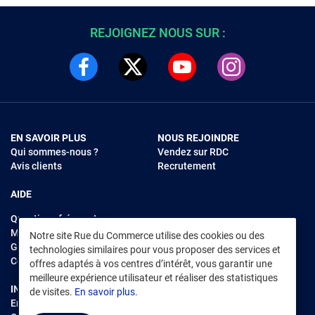
REJOIGNEZ NOUS SUR :
EN SAVOIR PLUS
NOUS REJOINDRE
Qui sommes-nous ?
Vendez sur RDC
Avis clients
Recrutement
AIDE
Questions fréquentes
Modes de règlements
Notre site Rue du Commerce utilise des cookies ou des
Garantie et retours
technologies similaires pour vous proposer des services et
Contacter Rue du Commerce
offres adaptés à vos centres d’intérêt, vous garantir une
meilleure expérience utilisateur et réaliser des statistiques
INFORMATIONS LÉGALES
RENDEZ-VOUS SUR L'APP
de visites.
En savoir plus.
Environnement