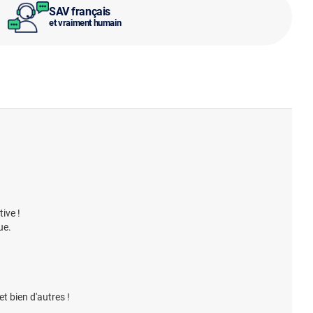
SAV français
et vraiment humain
ive !
ue.
t bien d'autres !