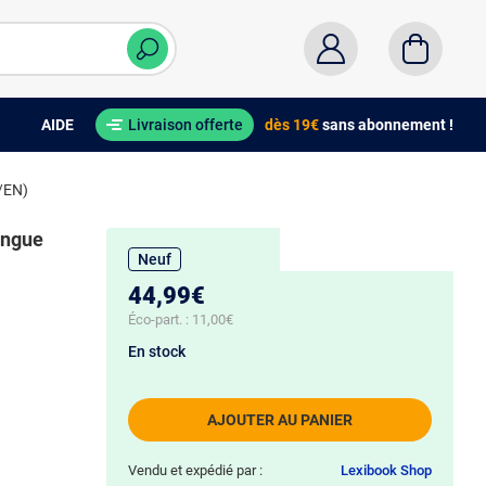
AIDE
Livraison offerte
dès 19€
sans abonnement !
T/EN)
ingue
Neuf
44,99€
Éco-part. :
11,00€
En stock
AJOUTER AU PANIER
Vendu et expédié par :
Lexibook Shop