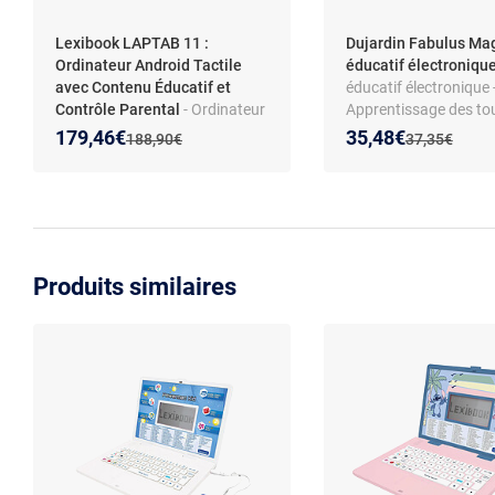
Lexibook LAPTAB 11 :
Dujardin Fabulus Mag
Ordinateur Android Tactile
éducatif électroniqu
avec Contenu Éducatif et
éducatif électronique 
Contrôle Parental
- Ordinateur
Apprentissage des to
portable tactile LAPTAB pour
magie - Expériences lu
Nouveau prix :
Réduction de :
Nouveau prix :
Réduction de :
179,46€
35,48€
Ancien prix :
Ancien prix :
188,90€
37,35€
enfant de 7 ans et plus, écran
Pour enfants dès 8 an
Full HD de 10.1, stockage
Interactif et facile à ut
128Go, RAM 4 Go, LEXIBOOK
Produits similaires