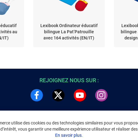
 éducatif
Lexibook Ordinateur éducatif
Lexibook
ivités au
bilingue La Pat’Patrouille
bilingue
N/IT)
avec 164 activités (EN/IT)
design
REJOIGNEZ NOUS SUR :
rce utilise des cookies ou des technologies similaires pour vous propose
DRE
INFORMATIONS LÉGALES
’intérêt, vous garantir une meilleure expérience utilisateur et réaliser des 
C
Environnement
En savoir plus.
CGV
/
CGU Marketplace