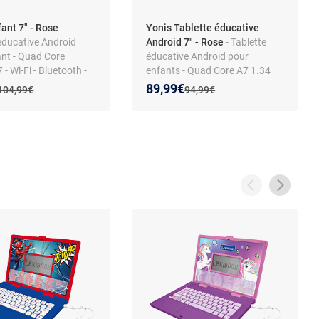
fant 7" - Rose
-
Yonis Tablette éducative
éducative Android
Android 7" - Rose
- Tablette
ant - Quad Core
éducative Android pour
 - Wi-Fi - Bluetooth -
enfants - Quad Core A7 1.34
parental - Jack 3,5
GHz - Wi-Fi - Bluetooth -
 prix :
on de :
Nouveau prix :
Réduction de :
89,99€
Ancien prix :
Ancien prix :
104,99€
94,99€
roSD jusqu’à 32 Go -
Caméras 0.3 MP et 2 MP -
avant/arrière
Micro USB OTG - Mode enfant
et contrôle parental - Haut-
parleurs intégrés