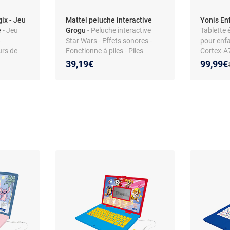
ix - Jeu
Mattel peluche interactive
Yonis En
e
- Jeu
Grogu
- Peluche interactive
Tablette 
-
Star Wars - Effets sonores -
pour enf
urs de
Fonctionne à piles - Piles
Cortex-A7
diques -
incluses - Dès 3 ans
Contrôle 
Nouveau
Réducti
39,19€
99,99€
s -
mm - Mic
iliser
Caméras 