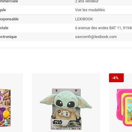
ommerciale
2 ans vendeur
gale
Voir les modalités
esponsable
LEXIBOOK
stale
6 avenue des andes BAT 11, 91940
ectronique
savcomfr@lexibook.com
-4%