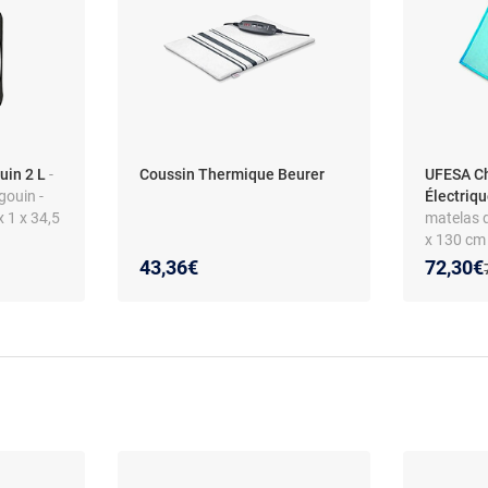
uin 2 L
-
Coussin Thermique Beurer
UFESA C
gouin -
Électriq
x 1 x 34,5
matelas d
x 130 cm 
Nouveau
Réducti
43,36€
72,30€