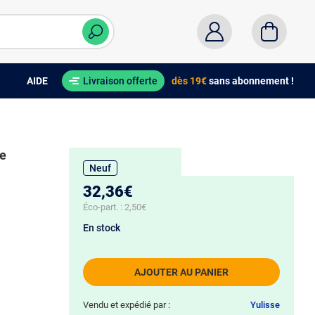
AIDE
Livraison offerte
dès 19€
sans abonnement !
te
Neuf
32,36€
Éco-part. :
2,50€
En stock
AJOUTER AU PANIER
Vendu et expédié par :
Yulisse