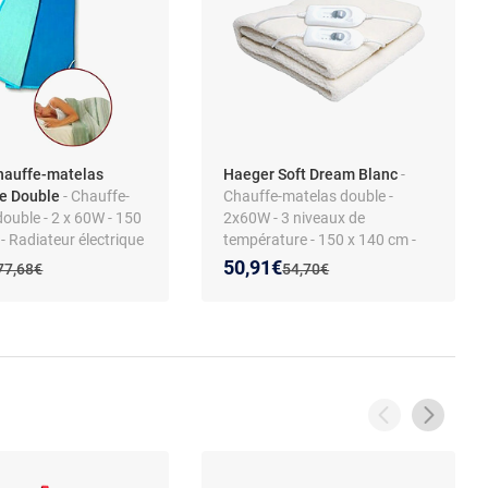
hauffe-matelas
Haeger Soft Dream Blanc
-
ue Double
- Chauffe-
Chauffe-matelas double -
ouble - 2 x 60W - 150
2x60W - 3 niveaux de
- Radiateur électrique
température - 150 x 140 cm -
Protection surchauffe
 prix :
on de :
Nouveau prix :
Réduction de :
50,91€
Ancien prix :
Ancien prix :
77,68€
54,70€