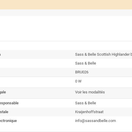
n
Sass & Belle Scottish Highlander b
Sass & Belle
BRU026
0 W
gale
Voir les modalités
esponsable
Sass & Belle
stale
Kraijenhoffstraat
ectronique
info@sassandbelle.com