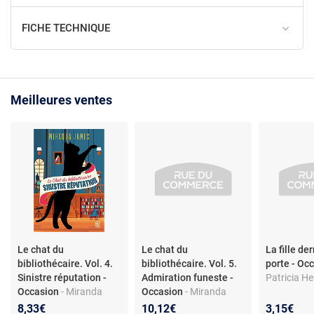
FICHE TECHNIQUE
Meilleures ventes
Le chat du
Le chat du
La fille der
bibliothécaire. Vol. 4.
bibliothécaire. Vol. 5.
porte - Oc
Sinistre réputation -
Admiration funeste -
Patricia He
Occasion
- Miranda
Occasion
- Miranda
James
James
8,33€
10,12€
3,15€