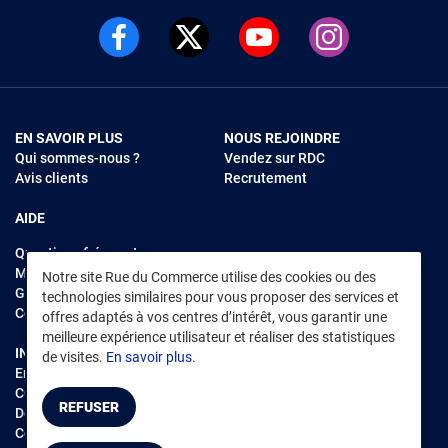
EN SAVOIR PLUS
NOUS REJOINDRE
Qui sommes-nous ?
Vendez sur RDC
Avis clients
Recrutement
AIDE
Questions fréquentes
Modes de règlements
Notre site Rue du Commerce utilise des cookies ou des
Garantie et retours
technologies similaires pour vous proposer des services et
Contacter Rue du Commerce
offres adaptés à vos centres d’intérêt, vous garantir une
meilleure expérience utilisateur et réaliser des statistiques
INFORMATIONS LÉGALES
RENDEZ-VOUS SUR L'APP
de visites.
En savoir plus.
Environnement
CGV
/
CGU Marketplace
REFUSER
Données personnelles
/
Cookies