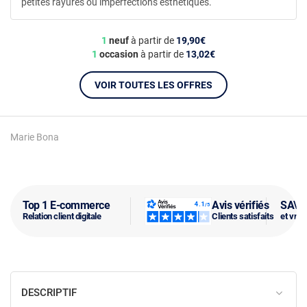
petites rayures ou imperfections esthetiques.
1
neuf
à partir de
19,90€
1
occasion
à partir de
13,02€
VOIR TOUTES LES OFFRES
Marie Bona
Top 1 E-commerce
Avis vérifiés
SAV f
Relation client digitale
Clients satisfaits
et vra
DESCRIPTIF