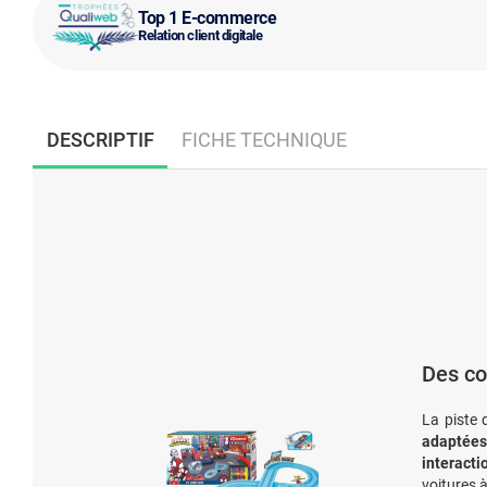
Top 1 E-commerce
Relation client digitale
DESCRIPTIF
FICHE TECHNIQUE
Des co
La piste 
adaptées
interacti
voitures à