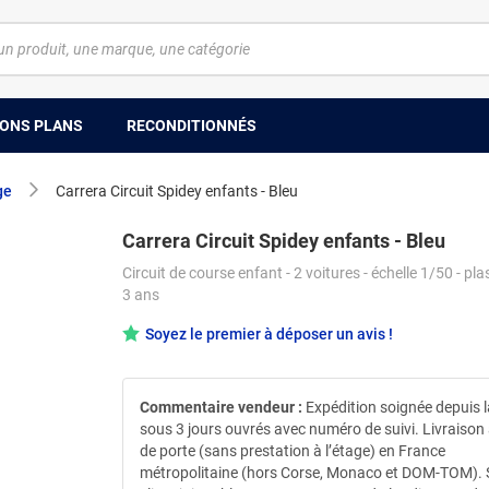
ONS PLANS
RECONDITIONNÉS
ge
Carrera Circuit Spidey enfants - Bleu
Carrera Circuit Spidey enfants - Bleu
Circuit de course enfant - 2 voitures - échelle 1/50 - pla
3 ans
Soyez le premier à déposer un avis !
Commentaire vendeur :
Expédition soignée depuis 
sous 3 jours ouvrés avec numéro de suivi. Livraison
de porte (sans prestation à l’étage) en France
métropolitaine (hors Corse, Monaco et DOM-TOM). 