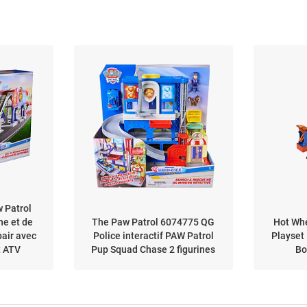
 Patrol
he et de
The Paw Patrol 6074775 QG
Hot Wh
pair avec
Police interactif PAW Patrol
Playset 
t ATV
Pup Squad Chase 2 figurines
Bo