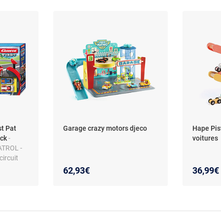
st Pat
Garage crazy motors djeco
Hape Pis
ack
-
voitures
ATROL -
circuit
 voitures
62,93€
36,99€
 m