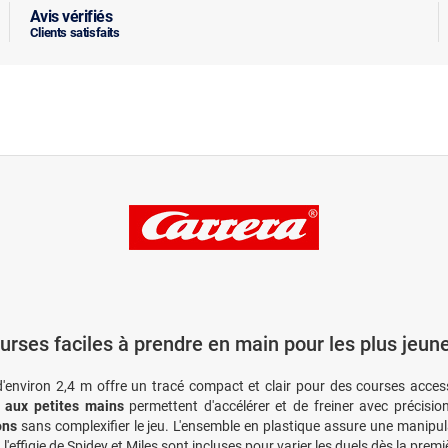
Avis vérifiés
Clients satisfaits
urses faciles à prendre en main pour les plus jeun
d'environ 2,4 m offre un tracé compact et clair pour des courses acce
 aux petites mains
permettent d'accélérer et de freiner avec précisio
ons
sans complexifier le jeu. L'ensemble en plastique assure une manipula
 l'effigie de Spidey et Miles sont incluses pour varier les duels dès la premiè