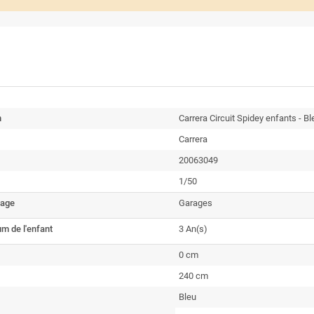
n
Carrera Circuit Spidey enfants - Bl
Carrera
20063049
1/50
rage
Garages
m de l'enfant
3 An(s)
0 cm
240 cm
Bleu