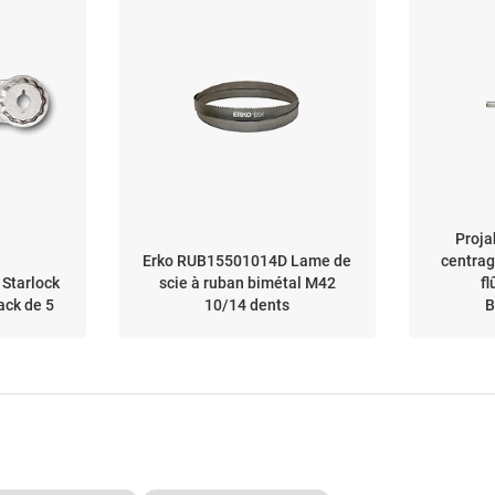
Proja
Erko RUB15501014D Lame de
centrag
 Starlock
scie à ruban bimétal M42
fl
ack de 5
10/14 dents
B