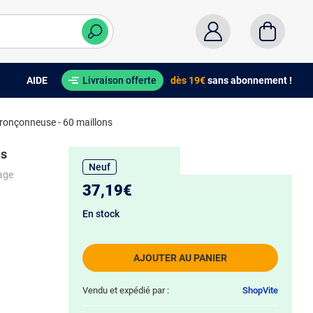
AIDE
Livraison offerte
dès 19€
sans abonnement !
tronçonneuse - 60 maillons
ns
Neuf
iage
37,19€
En stock
AJOUTER AU PANIER
Vendu et expédié par :
ShopVite