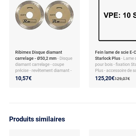
Ribimex Disque diamant
Fein lame de scie E-
carrelage - Ø50,2 mm
- Disque
Starlock Plus
- Lame 
diamant carrelage - coupe
pour bois - fixation St
précise - revêtement diamant -
Plus - accessoire de s
vitesse max 8000 tr/min
Nouveau prix :
Réduction de :
10,57€
125,20€
Ancien prix 
129,07€
Produits similaires