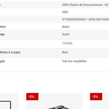
n
Stihl Chaîne de tronçonneuse - 60
Stihl
STI36520000060 / 3652-000-0060
ation
Autre
iage
Autre
1.6 mm
tériau à couper
Bois
gale
Voir les modalités
-5%
-5%