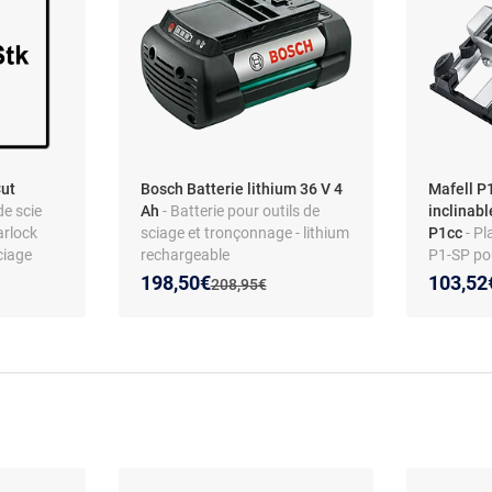
Cut
Bosch Batterie lithium 36 V 4
Mafell P
de scie
Ah
- Batterie pour outils de
inclinab
arlock
sciage et tronçonnage - lithium
P1cc
- Pl
ciage
rechargeable
P1-SP po
P1cc, pou
Nouveau prix :
Réduction de :
Nouveau
Réducti
198,50€
103,52
:
Ancien prix :
208,95€
jusqu’à ±
modèle 