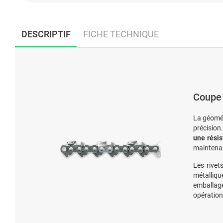
DESCRIPTIF
FICHE TECHNIQUE
Coupe 
La géomé
précision
une rési
maintenan
Les rivet
métallique
emballage
opération