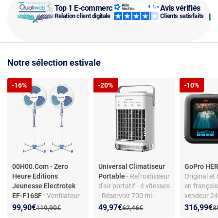
Top 1 E-commerce
Avis vérifiés
Relation client digitale
Clients satisfaits
Notre sélection estivale
-16%
-20%
-10%
00H00.Com - Zero
Universal Climatiseur
GoPro HER
Heure Editions
Portable
- Refroidisseur
Original et
Jeunesse Electrotek
d'air portatif - 4 vitesses
en français
EF-F16SF
- Ventilateur
- Réservoir 700 ml -
vendeur 24
sur pied - Blanc/Bleu -
Blanc
Version imp
Nouveau prix :
Réduction de :
Nouveau prix :
Réduction de :
Nouveau p
Réduction
99,90€
49,97€
316,99€
Ancien prix :
Ancien prix :
A
119,90€
62,46€
3
40 cm - 3 vitesses
sous 7/10 