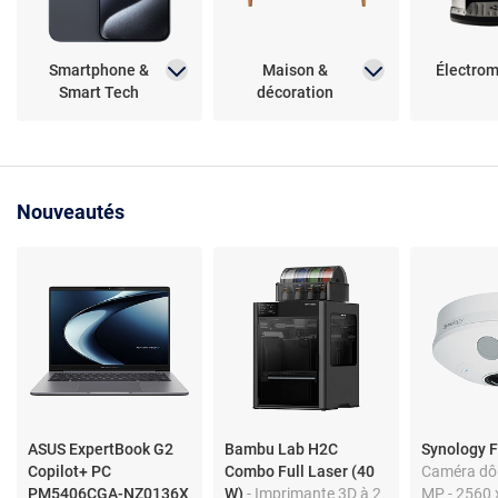
Smartphone &
Maison &
Électro
Smart Tech
décoration
Nouveautés
ASUS ExpertBook G2
Bambu Lab H2C
Synology 
Copilot+ PC
Combo Full Laser (40
Caméra dô
PM5406CGA-NZ0136X
W)
- Imprimante 3D à 2
MP - 2560 