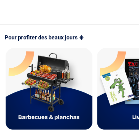
- Mode d'e
version PD
PDF
Pour profiter des beaux jours ☀️