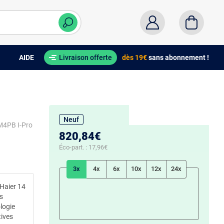
AIDE
Livraison offerte
dès 19€
sans abonnement !
Neuf
M4PB I-Pro
820,84€
Éco-part. :
17,96€
3x
4x
6x
10x
12x
24x
 Haier 14
s
logie
tives