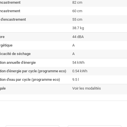
encastrement
82 cm
encastrement
60 cm
 d'encastrement
55 cm
38.7 kg
ore
44 dBA
rgétique
A
ficacité de séchage
A
on annuelle d'énergie
54 kWh
on d'énergie par cycle (programme eco)
0.54 kWh
on d'eau par cycle (programme eco)
9.5 l
gale
Voir les modalités