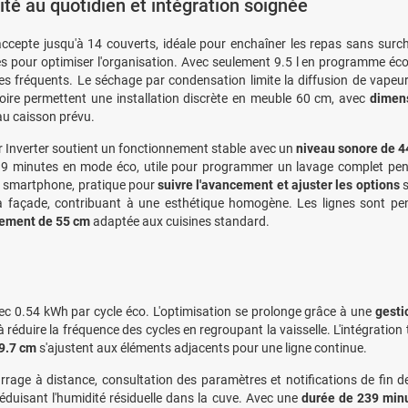
cité au quotidien et intégration soignée
ccepte jusqu'à 14 couverts, idéale pour enchaîner les repas sans surc
s pour optimiser l'organisation. Avec seulement 9.5 l en programme éco
s fréquents. Le séchage par condensation limite la diffusion de vapeur v
oire permettent une installation discrète en meuble 60 cm, avec
dimens
 au caisson prévu.
 Inverter soutient un fonctionnement stable avec un
niveau sonore de 4
9 minutes en mode éco, utile pour programmer un lavage complet pend
 smartphone, pratique pour
suivre l'avancement et ajuster les options
s
 la façade, contribuant à une esthétique homogène. Les lignes sont 
rement de 55 cm
adaptée aux cuisines standard.
ec 0.54 kWh par cycle éco. L'optimisation se prolonge grâce à une
gesti
 réduire la fréquence des cycles en regroupant la vaisselle. L'intégration t
59.7 cm
s'ajustent aux éléments adjacents pour une ligne continue.
rage à distance, consultation des paramètres et notifications de fin d
réduisant l'humidité résiduelle dans la cuve. Avec une
durée de 239 min