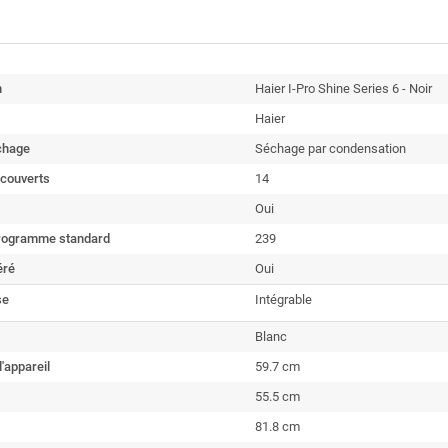
n
Haier I-Pro Shine Series 6 - Noir
Haier
chage
Séchage par condensation
couverts
14
Oui
rogramme standard
239
éré
Oui
se
Intégrable
Blanc
l'appareil
59.7 cm
55.5 cm
81.8 cm