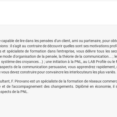
e capable de lire dans les pensées d'un client, ami ou partenaire, pour ob
inions : il s'agit au contraire de découvrir quelles sont ses motivations p
s et spécialiste de formation dans l'entreprise, vous délivre tous les se
, le mode d'organisation de la pensée, la théorie de la communication... ;
ystème des croyances...) ; une initiation à la PNL, au LAB Profile ou l
s aspects de la communication persuasive, vous apprendrez rapidement, g
vous devez construire pour convaincre les interlocuteurs les plus variés.
sultant, F. Pirovano est un spécialiste de la formation de réseaux commerc
et de l'accompagnement des changements. Diplômé en économie, il s'est
spects de la PNL.