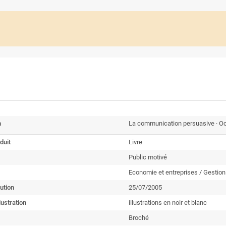
n
La communication persuasive · O
duit
Livre
Public motivé
Economie et entreprises / Gestio
ution
25/07/2005
lustration
illustrations en noir et blanc
Broché