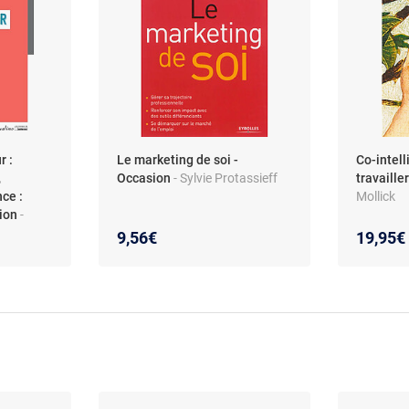
r :
Le marketing de soi -
Co-intell
,
Occasion
- Sylvie Protassieff
travaille
ce :
Mollick
sion
-
9,56€
19,95€