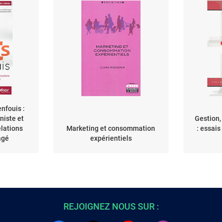
enfouis :
iste et
Gestion,
elations
Marketing et consommation
: essais
agé
expérientiels
REJOIGNEZ NOUS SUR :