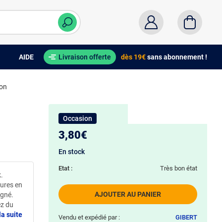
AIDE
Livraison offerte
dès 19€
sans abonnement !
ion
Occasion
3,80€
En stock
Etat :
Très bon état
.
eures en
AJOUTER AU PANIER
igné.
ez du
la suite
Vendu et expédié par :
GIBERT