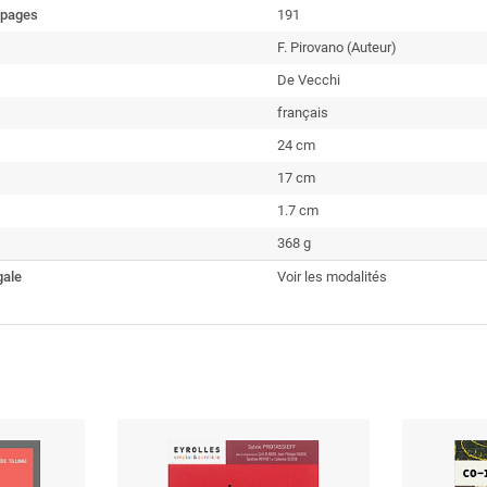
 pages
191
F. Pirovano (Auteur)
De Vecchi
français
24 cm
17 cm
1.7 cm
368 g
gale
Voir les modalités