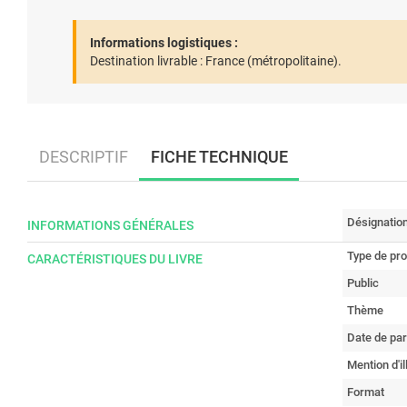
Informations logistiques :
Destination livrable :
France (métropolitaine).
DESCRIPTIF
FICHE TECHNIQUE
Désignatio
INFORMATIONS GÉNÉRALES
Type de pro
CARACTÉRISTIQUES DU LIVRE
Public
Thème
Date de par
Mention d'il
Format