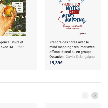
igence : vivre et
Prendre des notes avec le
r avec l'IA
- Ethan
mind mapping : résumer avec
efficacité seul ou en groupe -
Occasion
- Xavier Delengaigne
- Franco Masucci - Madeleine
19,39€
Philippe