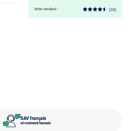
Note vendeur :
(20)
SAV français
et vraiment humain