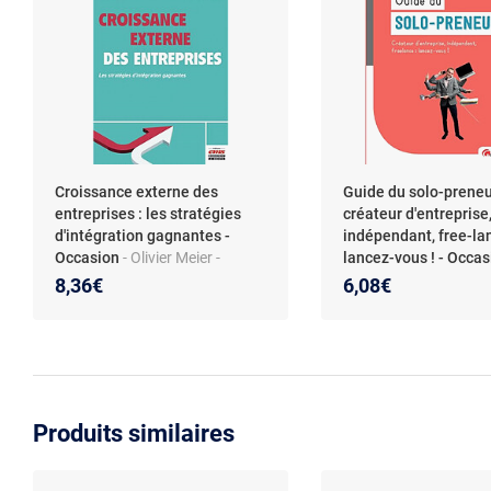
Croissance externe des
Guide du solo-preneu
entreprises : les stratégies
créateur d'entreprise
d'intégration gagnantes -
indépendant, free-lan
Occasion
- Olivier Meier -
lancez-vous ! - Occa
Martine Story
Héloïse Tillinac
8,36€
6,08€
Produits similaires