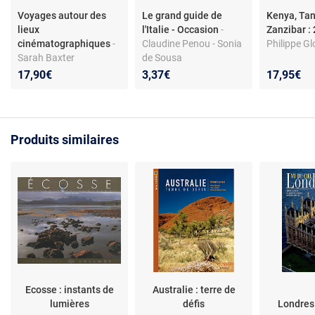
Voyages autour des
Le grand guide de
Kenya, Tan
lieux
l'Italie - Occasion
-
Zanzibar 
cinématographiques
-
Claudine Penou - Sonia
Philippe G
Sarah Baxter
de Sousa
17,90€
3,37€
17,95€
Produits similaires
Ecosse : instants de
Australie : terre de
lumières
défis
Londres 