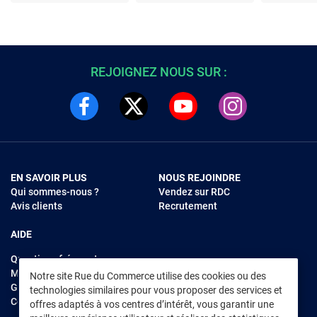
REJOIGNEZ NOUS SUR :
EN SAVOIR PLUS
NOUS REJOINDRE
Qui sommes-nous ?
Vendez sur RDC
Avis clients
Recrutement
AIDE
Questions fréquentes
Modes de règlements
Notre site Rue du Commerce utilise des cookies ou des
Garantie et retours
technologies similaires pour vous proposer des services et
Contacter Rue du Commerce
offres adaptés à vos centres d’intérêt, vous garantir une