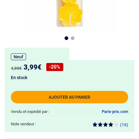
Neuf
Nouveau prix :
3,99€
-20%
Ancien prix :
4,99€
Réduction de :
En stock
AJOUTER AU PANIER
Vendu et expédié par :
Paris-prix.com
Note vendeur :
(16)