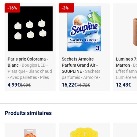
-16%
-3%
Paris prix Colorama -
Sachets Armoire
Lumineo 7
Blanc
- Bougies LED -
Parfum Grand Air -
Marron
- B
Plastique - Blanc chaud
SOUPLINE
- Sachets
Effet flamm
- Avec paillettes - Piles
parfumés - Armoire -
Lumière ver
CR2032 incluses
Grand Air - Parfum frais
7 x 19 cm
Nouveau prix :
Réduction de :
Nouveau prix :
Réduction de :
4,99€
16,22€
12,43€
Ancien prix :
Ancien prix :
5,99€
16,72€
- Neutralisent odeurs
Produits similaires