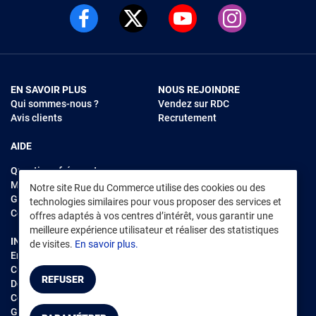
EN SAVOIR PLUS
NOUS REJOINDRE
Qui sommes-nous ?
Vendez sur RDC
Avis clients
Recrutement
AIDE
Questions fréquentes
Modes de règlements
Notre site Rue du Commerce utilise des cookies ou des
Garantie et retours
technologies similaires pour vous proposer des services et
Contacter Rue du Commerce
offres adaptés à vos centres d’intérêt, vous garantir une
meilleure expérience utilisateur et réaliser des statistiques
INFORMATIONS LÉGALES
RENDEZ-VOUS SUR L'APP
de visites.
En savoir plus.
Environnement
CGV
/
CGU Marketplace
REFUSER
Données personnelles
/
Cookies
Gérer mes cookies