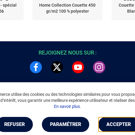
- spécial
Home Collection Couette 450
Couette
956
gr/m2 100 % polyester
Blan
REJOIGNEZ NOUS SUR :
rce utilise des cookies ou des technologies similaires pour vous propose
DRE
INFORMATIONS LÉGALES
’intérêt, vous garantir une meilleure expérience utilisateur et réaliser des 
C
Environnement
En savoir plus.
CGV
/
CGU Marketplace
Données personnelles
/
Cookies
Gérer mes cookies
REFUSER
PARAMÉTRER
ACCEPTER
Mentions légales
Accessibilité : non conforme