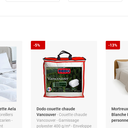
-5%
-13%
ette Aela
Dodo couette chaude
Mortreux
oreillers
Vancouver
- Couette chaude
Blanche 
carien -
Vancouver - Garnissage
personne
nt
polyester 400 g/m² - Enveloppe