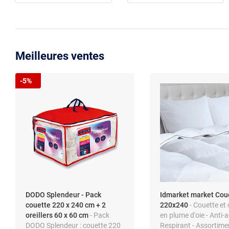
Meilleures ventes
-5%
DODO Splendeur - Pack
Idmarket market Cou
couette 220 x 240 cm + 2
220x240
- Couette et 
oreillers 60 x 60 cm
- Pack
en plume d'oie - Anti-a
DODO Splendeur : couette 220
Respirant - Assortime