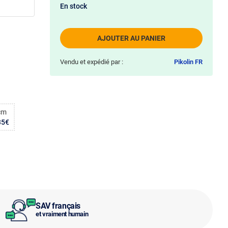
En stock
AJOUTER AU PANIER
Vendu et expédié par :
Pikolin FR
cm
35€
SAV français
et vraiment humain