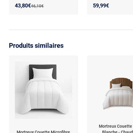
x 240 cm et 2 oreillers 60 x 60
oreillers inclus
Nouveau prix :
Réduction de :
43,80€
59,99€
Ancien prix :
46,10€
cm
Produits similaires
Mortreux Couette
Mortreux Couette Microfibre
Blanche - Chaud