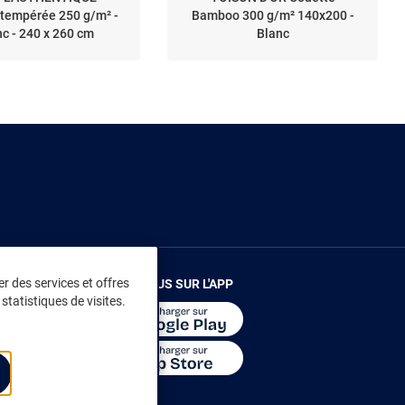
 tempérée 250 g/m² -
Bamboo 300 g/m² 140x200 -
c - 240 x 260 cm
Blanc
r des services et offres
RENDEZ-VOUS SUR L'APP
statistiques de visites.