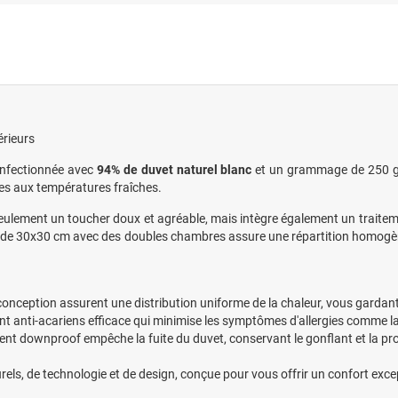
érieurs
confectionnée avec
94% de duvet naturel blanc
et un grammage de 250 g/m
ces aux températures fraîches.
seulement un toucher doux et agréable, mais intègre également un traite
x de 30x30 cm avec des doubles chambres assure une répartition homogène
onception assurent une distribution uniforme de la chaleur, vous garda
ent anti-acariens efficace qui minimise les symptômes d'allergies comme l
ent downproof empêche la fuite du duvet, conservant le gonflant et la pr
els, de technologie et de design, conçue pour vous offrir un confort excep