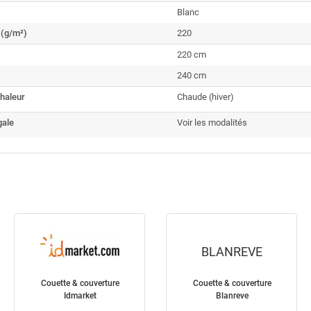
Blanc
(g/m²)
220
220 cm
240 cm
haleur
Chaude (hiver)
gale
Voir les modalités
BLANREVE
Couette & couverture
Couette & couverture
Idmarket
Blanreve