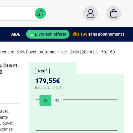
AIDE
Livraison offerte
dès 19€
sans abonnement !
remium - 94% Duvet - Automne-Hiver - 240x220cm-Lit 150/160
% Duvet
Neuf
0
179,55€
Éco-part. :
0,67€
3x
4x
 avec
anti-
u duvet.
oyennes